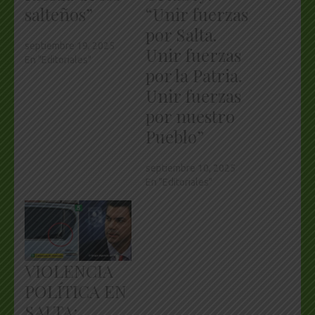
salteños”
“Unir fuerzas
por Salta.
septiembre 19, 2025
Unir fuerzas
En "Editoriales"
por la Patria.
Unir fuerzas
por nuestro
Pueblo”
septiembre 10, 2025
En "Editoriales"
VIOLENCIA
POLÍTICA EN
SALTA: