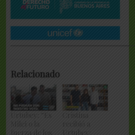
___________________________________________________
Relacionado
Urtubey: “Es
Cristina
Milei o la
recibió a
fuerza de los
Urtubey: