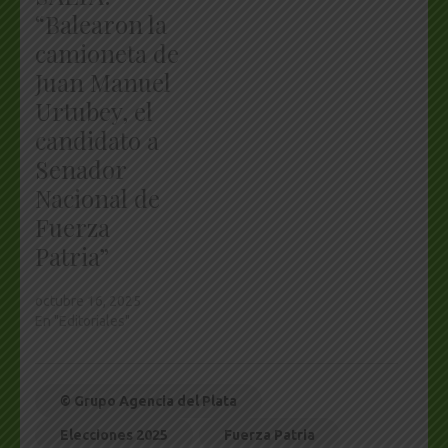
“Balearon la
camioneta de
Juan Manuel
Urtubey, el
candidato a
Senador
Nacional de
Fuerza
Patria”
octubre 16, 2025
En "Editoriales"
© Grupo Agencia del Plata
Elecciones 2025
Fuerza Patria