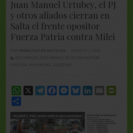
Juan Manuel Urtubey, el PJ
y otros aliados cierran en
Salta el frente opositor
Fuerza Patria contra Milei
POR
5MINUTOS DE NOTICIAS
AGOSTO 7, 2025
EDITORIALES
,
EDITORIALES DE OSCAR DUFOUR
,
POLÍTICA
,
PROVINCIAS
,
SOCIEDAD
WhatsApp
X
Telegram
Facebook
Messenger
Bluesky
LinkedIn
Email
Pri
Share