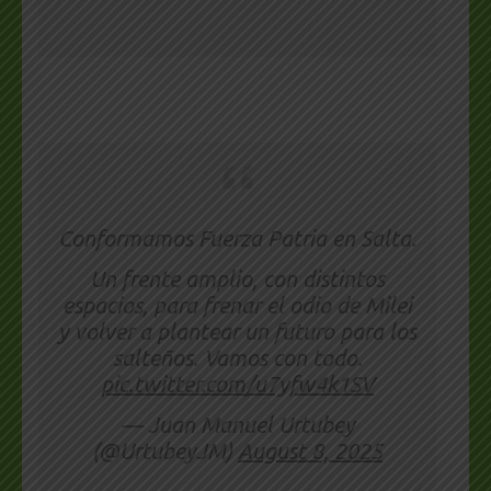
Conformamos Fuerza Patria en Salta.
Un frente amplio, con distintos
espacios, para frenar el odio de Milei
y volver a plantear un futuro para los
salteños. Vamos con todo.
pic.twitter.com/u7yfw4k1SV
— Juan Manuel Urtubey
(@UrtubeyJM)
August 8, 2025