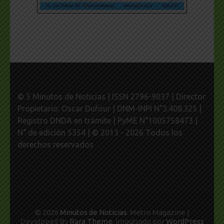
© 5 Minutos de Noticias | ISSN 2796-9037 | Director
Propietario: Oscar Dufour | DNM-INPI N°3.408.325 |
Registro DNDA en trámite | PyME N°1005758473 |
N° de edición 5354 | © 2013 - 2026 Todos los
derechos reservados
© 2026
Minutos de Noticias
. Metro Magazine |
Developed By
Rara Theme
. Impulsado por
WordPress