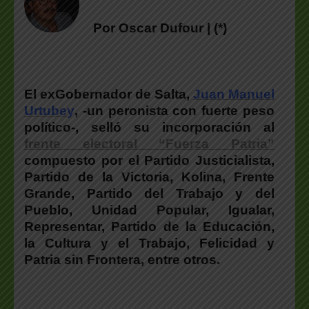
Por Oscar Dufour | (*)
El exGobernador de Salta,
Juan Manuel
Urtube
y
, -un peronista con fuerte peso
político-, selló su incorporación al
frente electoral “Fuerza Patria”
compuesto por el Partido Justicialista,
Partido de la Victoria, Kolina, Frente
Grande, Partido del Trabajo y del
Pueblo, Unidad Popular, Igualar,
Representar, Partido de la Educación,
la Cultura y el Trabajo, Felicidad y
Patria sin Frontera, entre otros.