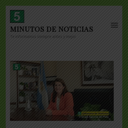
Skip
to
content
MINUTOS DE NOTICIAS
(Press
Enter)
Te informamos siempre antes y mejor