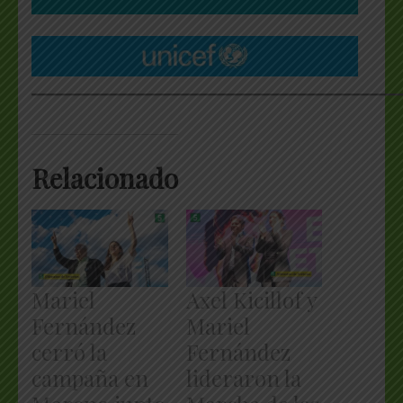
___________________________________________________
Relacionado
Mariel
Axel Kicillof y
Fernández
Mariel
cerró la
Fernández
campaña en
lideraron la