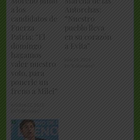
Moreno junto
Marcha de las
a los
Antorchas:
candidatos de
“Nuestro
Fuerza
pueblo lleva
Patria: “El
en su corazón
domingo
a Evita”
hagamos
julio 26, 2024
valer nuestro
En "Editoriales"
voto, para
ponerle un
freno a Milei”
octubre 22, 2025
En "Editoriales"