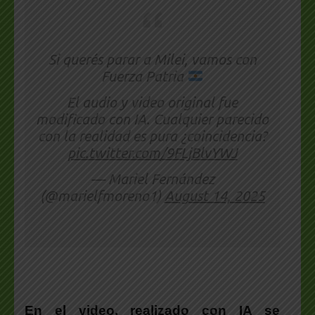
Si querés parar a Milei, vamos con
Fuerza Patria
El audio y video original fue
modificado con IA. Cualquier parecido
con la realidad es pura ¿coincidencia?
pic.twitter.com/9FLjBlvYWJ
— Mariel Fernández
(@marielfmoreno1)
August 14, 2025
En el video, realizado con IA se