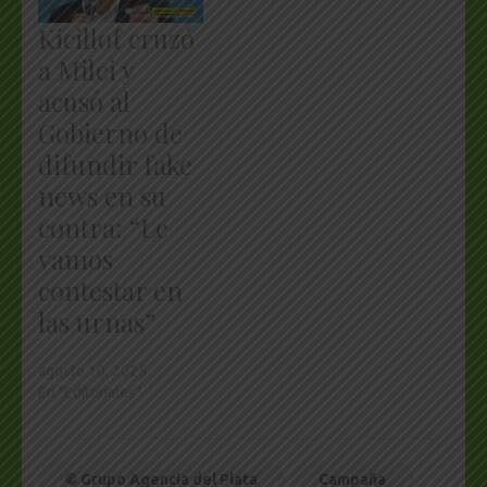
Kicillof cruzó
a Milei y
acusó al
Gobierno de
difundir fake
news en su
contra: “Le
vamos
contestar en
las urnas”
agosto 10, 2025
En "Editoriales"
© Grupo Agencia del Plata
Campaña