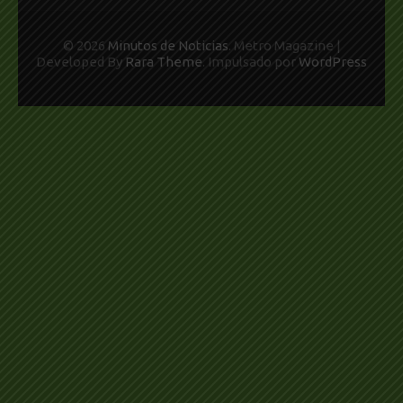
© 2026
Minutos de Noticias
. Metro Magazine |
Developed By
Rara Theme
. Impulsado por
WordPress