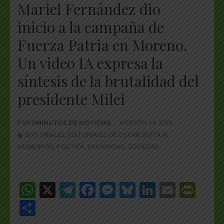
Mariel Fernández dio
inicio a la campaña de
Fuerza Patria en Moreno.
Un video IA expresa la
síntesis de la brutalidad del
presidente Milei
POR
5MINUTOS DE NOTICIAS
AGOSTO 14, 2025
EDITORIALES
,
EDITORIALES DE OSCAR DUFOUR
,
MUNICIPIOS
,
POLÍTICA
,
PROVINCIAS
,
SOCIEDAD
WhatsApp
X
Telegram
Facebook
Messenger
Bluesky
LinkedIn
Email
Pri
Share