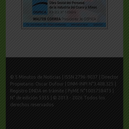
© 5 Minutos de Noticias | ISSN 2796-9037 | Director
Propietario: Oscar Dufour | DNM-INPI N°3.408.325 |
Registro DNDA en trámite | PyME N°1005758473 |
N° de edición 5355 | © 2013 - 2026 Todos los
derechos reservados