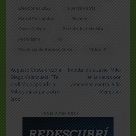
Elecciones 2025
Fuerza Patria
Mariel Fernández
Moreno
Oscar Dufour
Partido Justicialista
Peronismo
PJ
Provincia de Buenos Aires
Video IA
Navegación
Augusto Costa cruzó a
Imputaron a Javier Milei
de
Diego Valenzuela: “Te
en la causa por
entradas
dedicás a aplaudir a
amenazas contra Julia
Milei y mirar para otro
Mengolini
lado”
ISSN 2796-9037