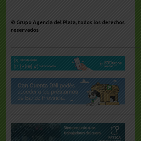
© Grupo Agencia del Plata
, todos los derechos
reservados
___________________________________________________
___________________________________________________