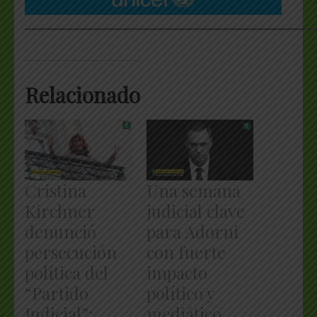
___________________________________________________
Relacionado
Cristina
Una semana
Kirchner
judicial clave
denunció
para Adorni
persecución
con fuerte
política del
impacto
“Partido
político y
Judicial”:
mediático