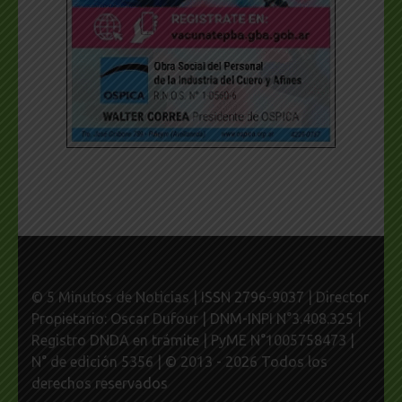
© 5 Minutos de Noticias | ISSN 2796-9037 | Director
Propietario: Oscar Dufour | DNM-INPI N°3.408.325 |
Registro DNDA en trámite | PyME N°1005758473 |
N° de edición 5356 | © 2013 - 2026 Todos los
derechos reservados