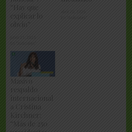
“Hay que
abril 20, 2026
explicar lo
En "Judiciales"
obvio”
junio 21, 2025
En "Judiciales"
Masivo
respaldo
internacional
a Cristina
Kirchner:
“Más de 250
presidentes,