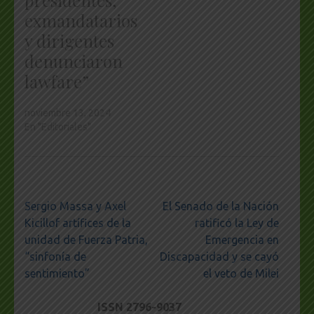
exmandatarios
y dirigentes
denunciaron
lawfare”
noviembre 13, 2024
En "Editoriales"
Navegación
Sergio Massa y Axel
El Senado de la Nación
de
Kicillof artífices de la
ratificó la Ley de
entradas
unidad de Fuerza Patria,
Emergencia en
“sinfonía de
Discapacidad y se cayó
sentimiento”
el veto de Milei
ISSN 2796-9037