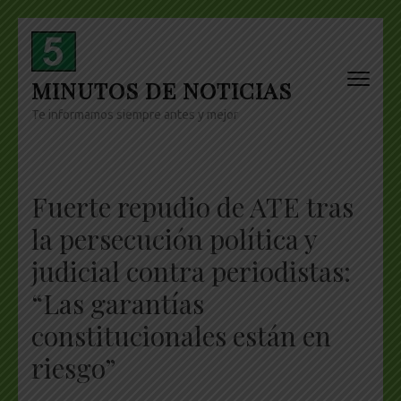
Skip
to
content
MINUTOS DE NOTICIAS
(Press
Enter)
Te informamos siempre antes y mejor
Fuerte repudio de ATE tras
la persecución política y
judicial contra periodistas:
“Las garantías
constitucionales están en
riesgo”