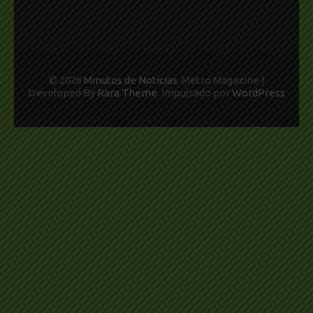
© 2026
Minutos de Noticias
. Metro Magazine |
Developed By
Rara Theme
. Impulsado por
WordPress