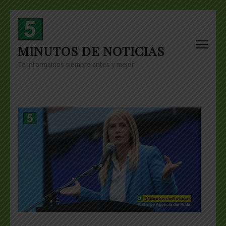
Skip
to
content
MINUTOS DE NOTICIAS
(Press
Enter)
Te informamos siempre antes y mejor