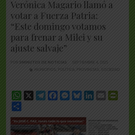
Verónica Magario llamó a
votar a Fuerza Patria:
“Este domingo votamos
para frenar a Milei y su
ajuste salvaje”
POR
5MINUTOS DE NOTICIAS
SEPTIEMBRE 4, 2025
MUNICIPIOS
,
POLÍTICA
,
PROVINCIAS
,
SOCIEDAD
WhatsApp
X
Telegram
Facebook
Messenger
Bluesky
LinkedIn
Email
Pri
Share