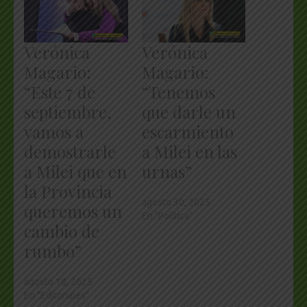
Verónica
Verónica
Magario:
Magario:
“Este 7 de
“Tenemos
septiembre,
que darle un
vamos a
escarmiento
demostrarle
a Milei en las
a Milei que en
urnas”
la Provincia
agosto 30, 2025
queremos un
En "Política"
cambio de
rumbo”
agosto 18, 2025
En "Editoriales"