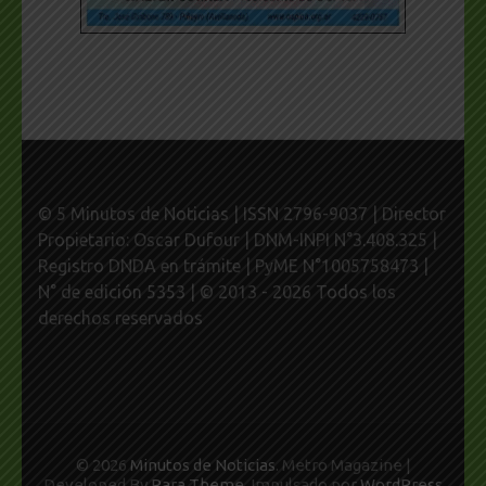
© 5 Minutos de Noticias | ISSN 2796-9037 | Director
Propietario: Oscar Dufour | DNM-INPI N°3.408.325 |
Registro DNDA en trámite | PyME N°1005758473 |
N° de edición 5353 | © 2013 - 2026 Todos los
derechos reservados
© 2026
Minutos de Noticias
. Metro Magazine |
Developed By
Rara Theme
. Impulsado por
WordPress