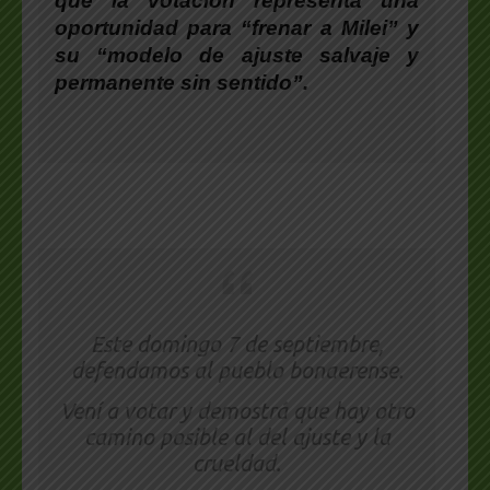
que la votación representa una
oportunidad para “frenar a Milei” y
su “modelo de ajuste salvaje y
permanente sin sentido”.
Este domingo 7 de septiembre,
defendamos al pueblo bonaerense.
Vení a votar y demostrá que hay otro
camino posible al del ajuste y la
crueldad.