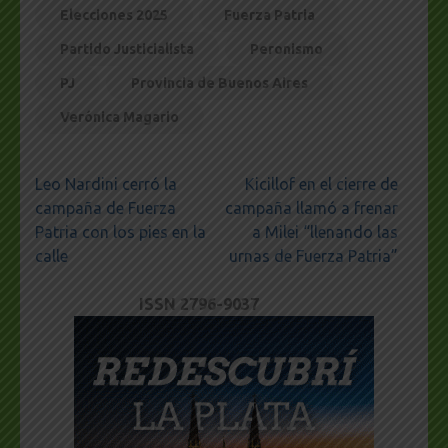
Elecciones 2025
Fuerza Patria
Partido Justicialista
Peronismo
PJ
Provincia de Buenos Aires
Verónica Magario
Navegación
Leo Nardini cerró la
Kicillof en el cierre de
de
campaña de Fuerza
campaña llamó a frenar
entradas
Patria con los pies en la
a Milei “llenando las
calle
urnas de Fuerza Patria”
ISSN 2796-9037