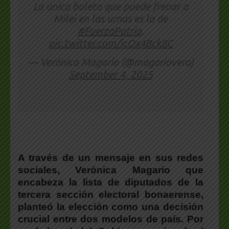
La única boleta que puede frenar a
Milei en las urnas es la de
#FuerzaPatria
.
pic.twitter.com/icOx4Bck8C
— Verónica Magario (@magariovero)
September 4, 2025
A través de un mensaje en sus redes
sociales,
Verónica Magario que
encabeza la lista de diputados de la
tercera sección electoral bonaerense,
planteó la elección como una decisión
crucial entre dos modelos de país
. Por