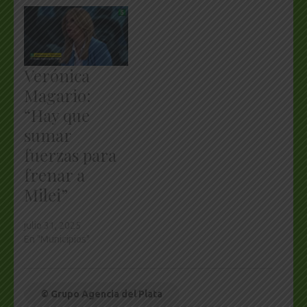
Verónica
Magario:
“Hay que
sumar
fuerzas para
frenar a
Milei”
julio 31, 2025
En "Municipios"
© Grupo Agencia del Plata