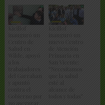
Kicillof
Kicillof
inauguró un
inauguró un
Centro de
nuevo Centro
Salud en
de Atención
Wilde, apoyó
Primaria en
a los
San Vicente:
trabajadores
“Necesitamos
del Garrahan
que la salud
y apuntó
esté al
contra el
alcance de
Gobierno por
todos y todas”
no asegurar