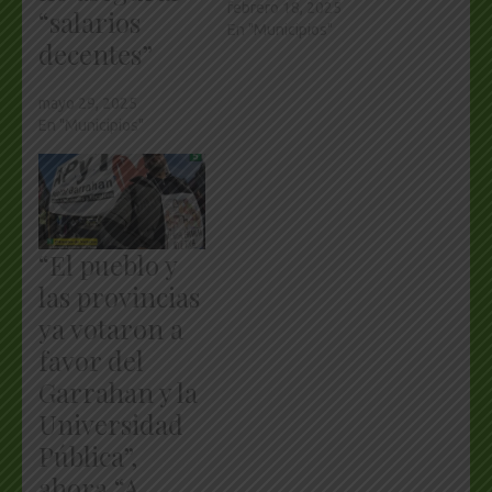
febrero 18, 2025
“salarios
En "Municipios"
decentes”
mayo 29, 2025
En "Municipios"
“El pueblo y
las provincias
ya votaron a
favor del
Garrahan y la
Universidad
Pública”,
ahora “A