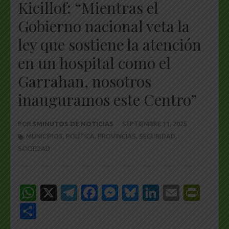
Kicillof: “Mientras el
Gobierno nacional veta la
ley que sostiene la atención
en un hospital como el
Garrahan, nosotros
inauguramos este Centro”
POR
5MINUTOS DE NOTICIAS
SEPTIEMBRE 11, 2025
MUNICIPIOS
,
POLÍTICA
,
PROVINCIAS
,
SEGURIDAD
,
SOCIEDAD
WhatsApp
X
Telegram
Facebook
Messenger
Bluesky
LinkedIn
Email
Pri
Share