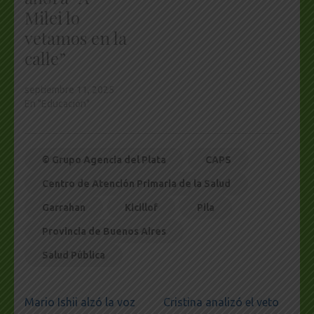
Milei lo
vetamos en la
calle”
septiembre 11, 2025
En "Educación"
© Grupo Agencia del Plata
CAPS
Centro de Atención Primaria de la Salud
Garrahan
Kicillof
Pila
Provincia de Buenos Aires
Salud Pública
Navegación
Mario Ishii alzó la voz
Cristina analizó el veto