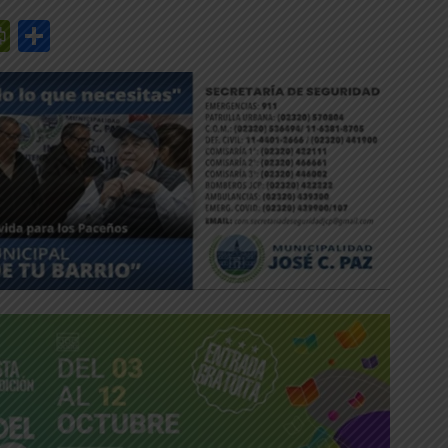
r
y
edIn
mail
PrintFriendly
Share