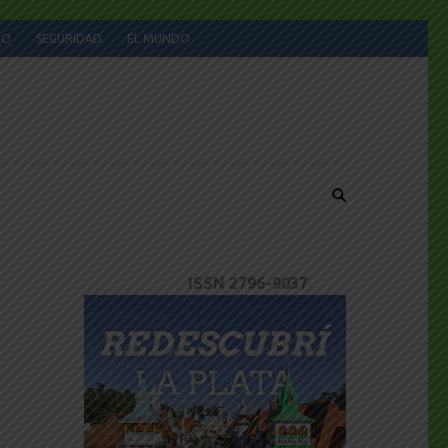
JO
SEGURIDAD
EL MUNDO
ISSN 2796-9037