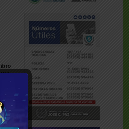
Libro
tura,
o al