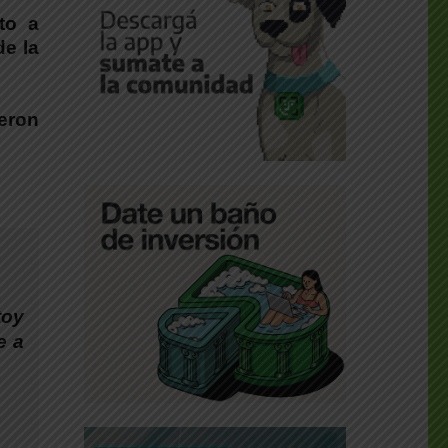
to a
de la
ieron
toy
e a