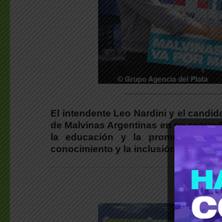
________________________
El intendente Leo Nardini y el candida
de Malvinas Argentinas en su segunda
la educación y la promoción de 
conocimiento y la inclusión.