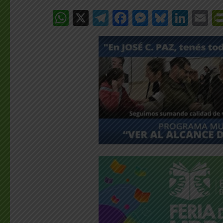
WhatsApp
X
Telegram
Facebook
Messenge
Bluesk
Link
E