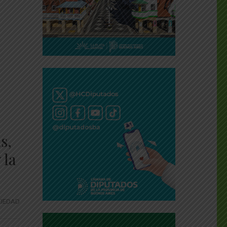
s,
 la
IEDAD