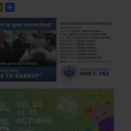
r
y
edIn
mail
PrintFriendly
Share