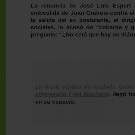
La renuncia de José Luis Espert 
embestida de Juan Grabois contra el 
la salida del ex postulante, el dir
sociales,
lo acusó de “cobarde y g
pregunta:
“¿No será que hay un trián
La fuerte réplica de Grabois, quie
empresario Fred Machado
, llegó h
en su espacio.