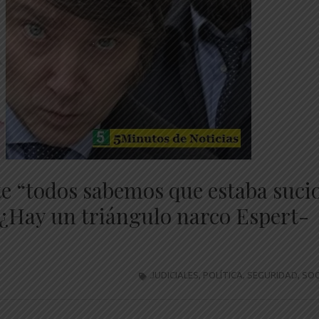
te “todos sabemos que estaba sucio
 “¿Hay un triángulo narco Espert-
JUDICIALES
,
POLÍTICA
,
SEGURIDAD
,
SOC