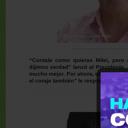
________________________
“Contala como quieras Milei, pero
dijimos verdad” lanzó al Presidente,
mucho mejor. Por ahora, un narco men
el coraje también” le respondió a Mile