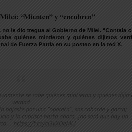
 Milei: “Mienten” y “encubren”
 no le dio tregua al Gobierno de Milei. “Contala
sabe quiénes mintieron y quiénes dijimos ver
onal de
Fuerza Patria
en su posteo en la red X.
evamente se sabe quiénes mintieron y quiénes dijim
verdad
lo bajaste por una “opereta”, sos cobarde y garca;
io y lo cubriste hasta ahora, ¿no será que hay un
arco…
https://t.co/ci3vXOeMlJ