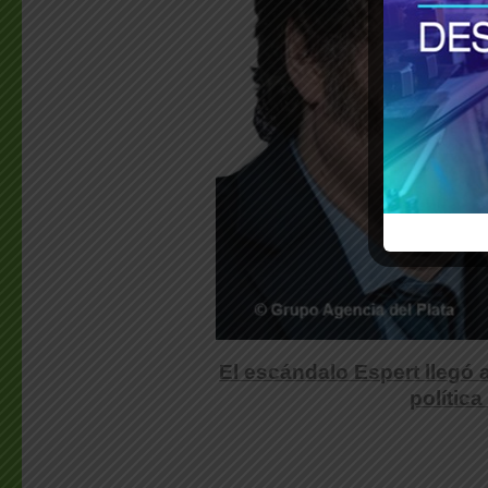
El escándalo Espert llegó 
política