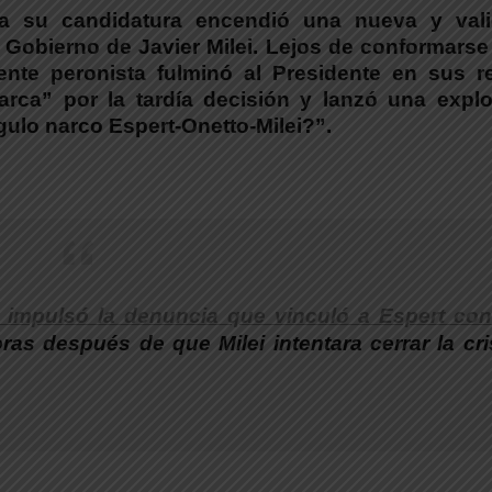
a su candidatura encendió una nueva y vali
Gobierno de Javier Milei.
Lejos de conformarse
igente peronista fulminó al Presidente en sus r
arca”
por la tardía decisión y lanzó una explo
gulo narco Espert-Onetto-Milei?”
.
n impulsó la denuncia que vinculó a Espert con
oras después de que Milei intentara cerrar la cri