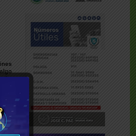
énes
algo
agia,