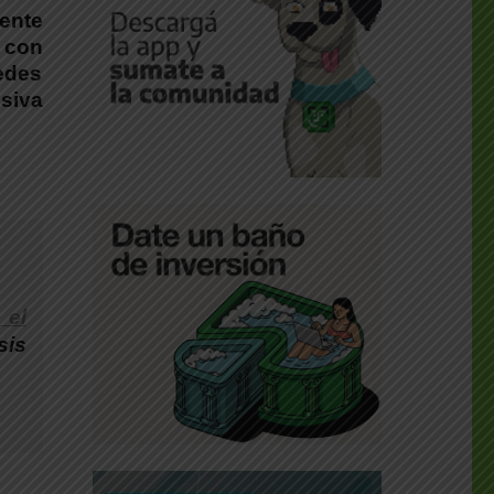
ente
 con
edes
siva
 el
sis