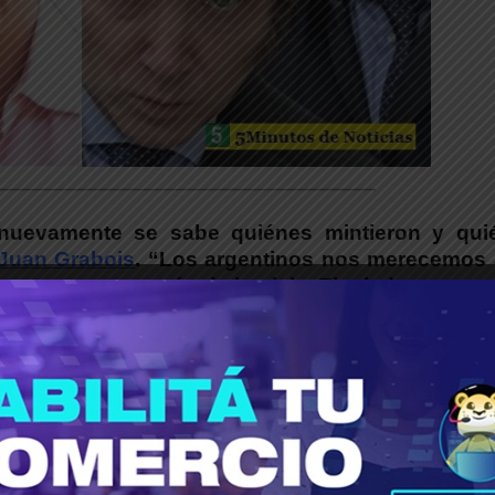
___________________________________________
 nuevamente se sabe quiénes mintieron y qui
Juan Grabois
. “Los argentinos nos merecemos 
os y un poco más de justicia. El miedo se cont
i.