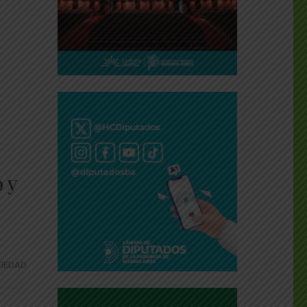
 y
IEDAD