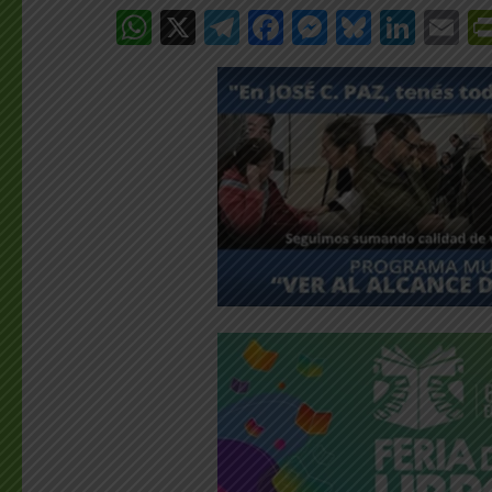
WhatsApp
X
Telegram
Facebook
Messenge
Bluesk
Link
E