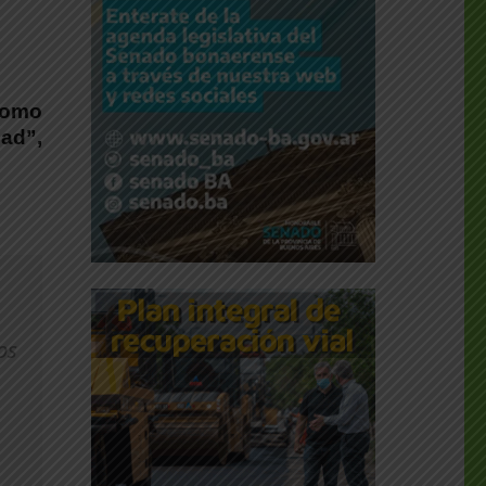
 como
dad”
,
os