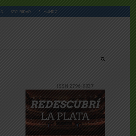
JO
SEGURIDAD
EL MUNDO
ISSN 2796-9037