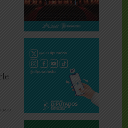
rle
ABAJO