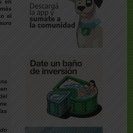
es en
 más
to al
auro
una
gen
del
ene
las
ido