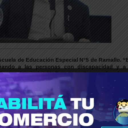
___________________________________________
scuela de Educación Especial N°5 de Ramallo. “
ñando a las personas con discapacidad y a
más, participó del 6° Encuentro Internacional c
más destacados de la región.