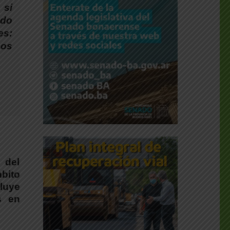
 si
ado
es:
mos
 del
bito
luye
s en