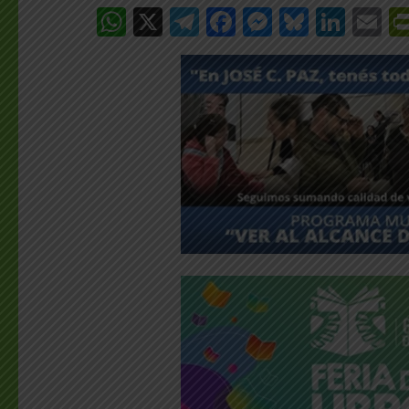
WhatsApp
X
Telegram
Facebook
Messenge
Bluesk
Link
E