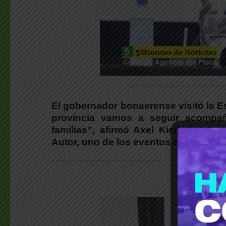
________________________
El gobernador bonaerense visitó la E
provincia vamos a seguir acompa
familias”, afirmó Axel Kicillof. Ade
Autor, uno de los eventos culturales 