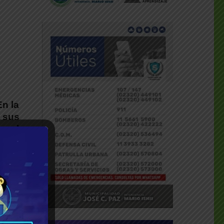
En la
 sus
on el