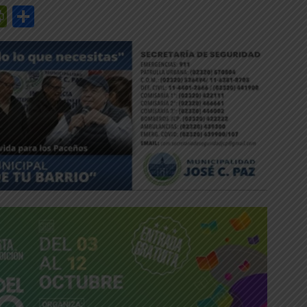
r
y
edIn
mail
PrintFriendly
Share