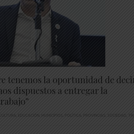
bre tenemos la oportunidad de deci
mos dispuestos a entregar la
trabajo”
CULTURA
,
EDUCACIÓN
,
MUNICIPIOS
,
POLÍTICA
,
PROVINCIAS
,
SOCIEDAD
,
TR