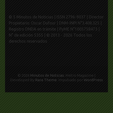
© 5 Minutos de Noticias | ISSN 2796-9037 | Director
Propietario: Oscar Dufour | DNM-INPI N°3.408.325 |
Registro DNDA en trámite | PyME N°1005758473 |
N° de edición 5355 | © 2013 - 2026 Todos los
derechos reservados
© 2026
Minutos de Noticias
. Metro Magazine |
Developed By
Rara Theme
. Impulsado por
WordPress