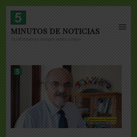
Skip
to
content
MINUTOS DE NOTICIAS
(Press
Enter)
Te informamos siempre antes y mejor