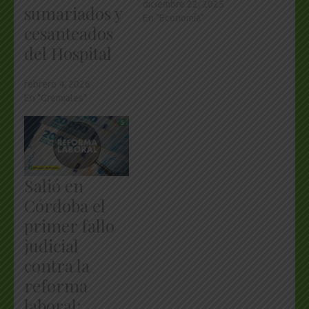
diciembre 22, 2025
sumariados y
En "Economía"
cesanteados
del Hospital
febrero 4, 2026
En "Gremiales"
Salió en
Córdoba el
primer fallo
judicial
contra la
reforma
laboral: