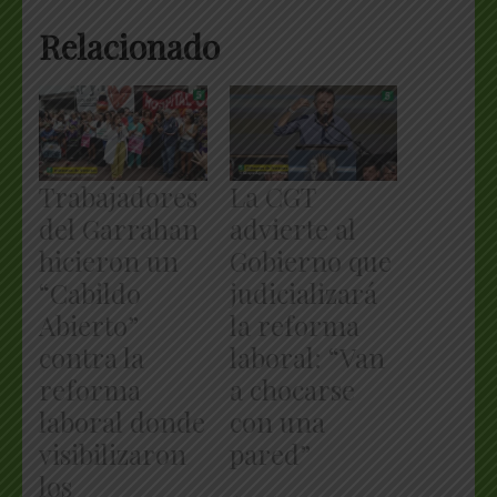
Relacionado
Trabajadores
La CGT
del Garrahan
advierte al
hicieron un
Gobierno que
“Cabildo
judicializará
Abierto”
la reforma
contra la
laboral: “Van
reforma
a chocarse
laboral donde
con una
visibilizaron
pared”
los