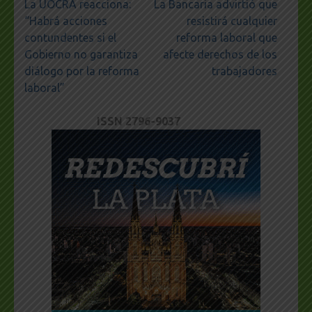
Navegación
La UOCRA reacciona:
La Bancaria advirtió que
de
“Habrá acciones
resistirá cualquier
entradas
contundentes si el
reforma laboral que
Gobierno no garantiza
afecte derechos de los
diálogo por la reforma
trabajadores
laboral”
ISSN 2796-9037