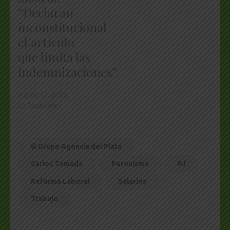
“Declaran
inconstitucional
el artículo
que limita las
indemnizaciones”
marzo 12, 2026
En "Judiciales"
© Grupo Agencia del Plata
Carlos Tomada
Peronismo
PJ
Reforma Laboral
Salarios
Trabajo