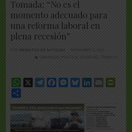
Tomada: “No es el
momento adecuado para
una reforma laboral en
plena recesión”
POR
5MINUTOS DE NOTICIAS
NOVIEMBRE 2, 2025
GREMIALES
,
POLÍTICA
,
SOCIEDAD
,
TRABAJO
WhatsApp
X
Telegram
Facebook
Messenger
Bluesky
LinkedIn
Email
Pri
Share