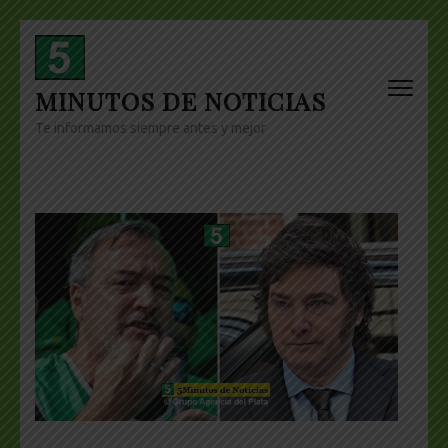
Skip
to
content
MINUTOS DE NOTICIAS
(Press
Enter)
Te informamos siempre antes y mejor