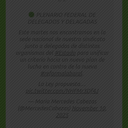
PLENARIO FEDERAL DE
DELEGADOS Y DELAGADAS
Este martes nos encontramos en la
sede nacional de nuestro sindicato
junto a delegados de distintos
organismos del
#Estado
para unificar
un criterio hacia un nuevo plan de
lucha en contra de la nueva
#reformalaboral
.
La Ley propuesta…
pic.twitter.com/NHFMr3Df4J
— Maria Mercedes Cabezas
(@MercedesCabezas)
November 10,
2025