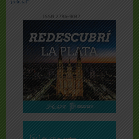
policial”
ISSN 2796-9037