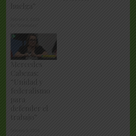
huelga”
febrero 3, 2026
En "Gremiales"
Mercedes
Cabezas:
“Unidad y
federalismo
para
defender el
trabajo”
febrero 3, 2026