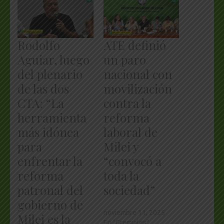
Rodolfo
ATE definió
Aguiar, luego
un paro
del plenario
nacional con
de las dos
movilización
CTA: “La
contra la
herramienta
reforma
más idónea
laboral de
para
Milei y
enfrentar la
“convocó a
reforma
toda la
patronal del
sociedad”
gobierno de
noviembre 11, 2025
Milei es la
En "Gremiales"