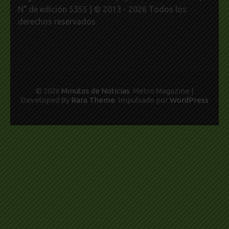
N° de edición 5355 | © 2013 - 2026 Todos los
derechos reservados
© 2026
Minutos de Noticias
. Metro Magazine |
Developed By
Rara Theme
. Impulsado por
WordPress