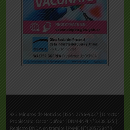
© 5 Minutos de Noticias | ISSN 2796-9037 | Director
Propietario: Oscar Dufour | DNM-INPI N°3.408.325 |
Registro DNDA en trámite | PyME N°1005758473 |