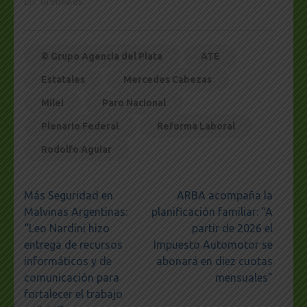
En "Gremiales"
© Grupo Agencia del Plata
ATE
Estatales
Mercedes Cabezas
Milei
Paro Nacional
Plenario Federal
Reforma Laboral
Rodolfo Aguiar
Navegación
Más Seguridad en
ARBA acompaña la
de
Malvinas Argentinas:
planificación familiar: “A
entradas
“Leo Nardini hizo
partir de 2026 el
entrega de recursos
Impuesto Automotor se
informáticos y de
abonará en diez cuotas
comunicación para
mensuales”
fortalecer el trabajo