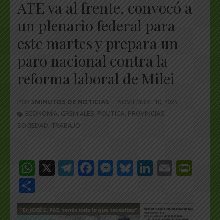
ATE va al frente, convocó a
un plenario federal para
este martes y prepara un
paro nacional contra la
reforma laboral de Milei
POR
5MINUTOS DE NOTICIAS
NOVIEMBRE 10, 2025
ECONOMÍA
,
GREMIALES
,
POLÍTICA
,
PROVINCIAS
,
SOCIEDAD
,
TRABAJO
WhatsApp
X
Telegram
Facebook
Messenger
Bluesky
LinkedIn
Email
Pri
Share