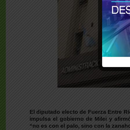
El diputado electo de Fuerza Entre R
impulsa el gobierno de Milei
y afir
“no es con el palo, sino con la zanaho