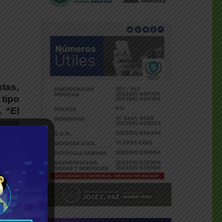
tas,
 tipo
. “El
rtada