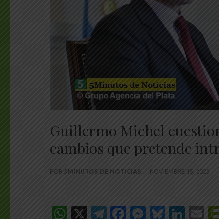
Guillermo Michel cuestion
cambios que pretende intr
POR
5MINUTOS DE NOTICIAS
NOVIEMBRE 15, 2025
WhatsApp
X
Telegram
Facebook
Messenge
Bluesk
Link
E