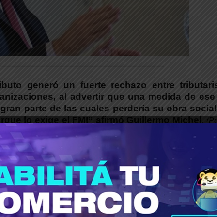
___________________________________________
buto generó un fuerte rechazo entre tributaris
anizaciones, al advertir que una medida de ese
 gran parte de las cuales perdería su obra social
orque lo exige el FMI” afirmó Guillermo Michel.
(Po