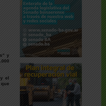
os” y
.000
y el
 que