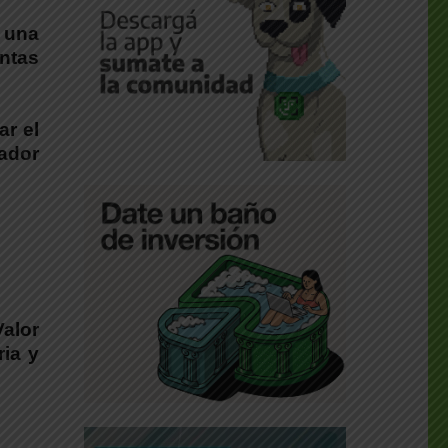
 una
ntas
ar el
lador
alor
ria y