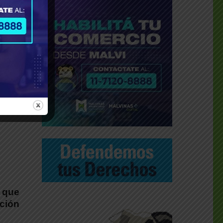
a que
ción