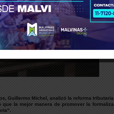
íos,
Guillermo Michel, analizó la reforma tributari
mó que
la mejor manera de promover la formaliza
ria”.