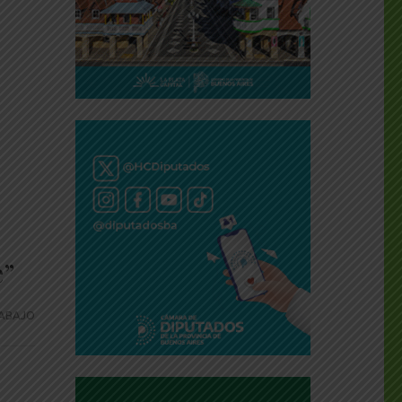
e”
ABAJO