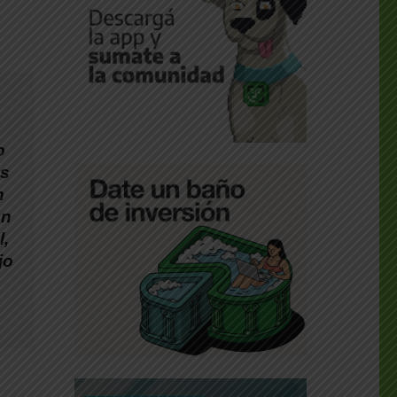
o
as
n
en
l,
jo