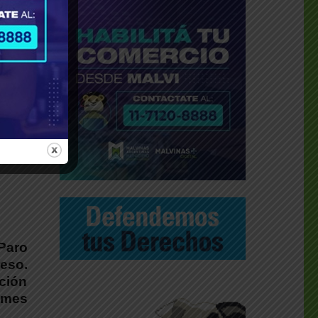
Paro
eso.
ción
l mes