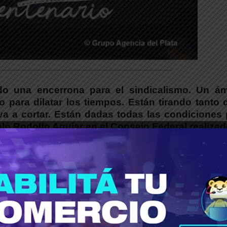
___________________________________________
o una encerrona para el sindicalismo. Un ám
no para dilatar los tiempos. Están tirando tanto 
a a cortar. Están dadas todas las condiciones 
ló Rodolfo Aguiar en el Consejo Federal realiza