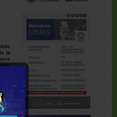
bito
de la
para
do en