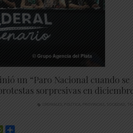
finió un “Paro Nacional cuando se
 protestas sorpresivas en diciembr
GREMIALES
,
POLÍTICA
,
PROVINCIAS
,
SOCIEDAD
,
TR
r
y
edIn
mail
PrintFriendly
Share