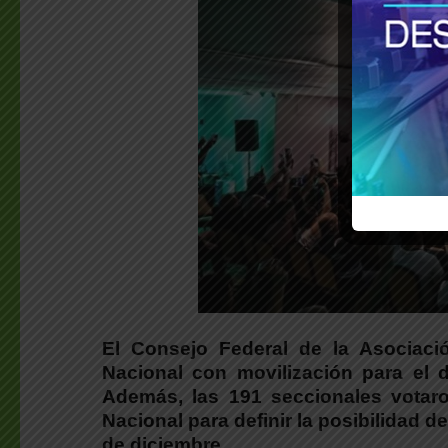
El Consejo Federal de la Asociaci
Nacional con movilización para el d
Además, las 191 seccionales votar
Nacional para definir la posibilidad d
de diciembre.