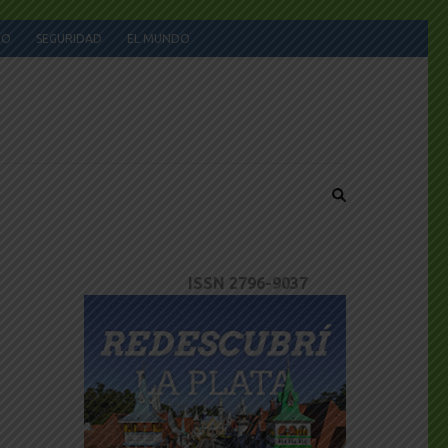
JO
SEGURIDAD
EL MUNDO
ISSN 2796-9037