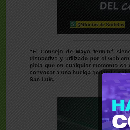
________________________
“El Consejo de Mayo terminó siend
distractivo y utilizado por el Gobier
piola que en cualquier momento se v
convocar a una huelga general”, seña
San Luis.