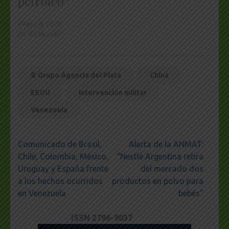
petróleo”
enero 4, 2026
En "El Mundo"
© Grupo Agencia del Plata
China
EEUU
Intervención militar
Venezuela
Navegación
Comunicado de Brasil,
Alerta de la ANMAT:
de
Chile, Colombia, México,
“Nestlé Argentina retira
entradas
Uruguay y España frente
del mercado dos
a los hechos ocurridos
productos en polvo para
en Venezuela
bebés”
ISSN 2796-9037