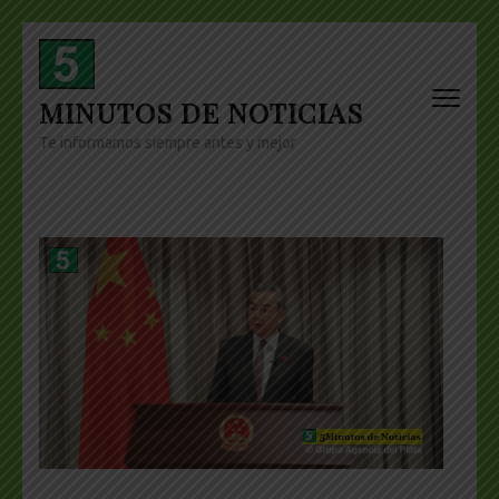
Skip
to
content
MINUTOS DE NOTICIAS
(Press
Enter)
Te informamos siempre antes y mejor