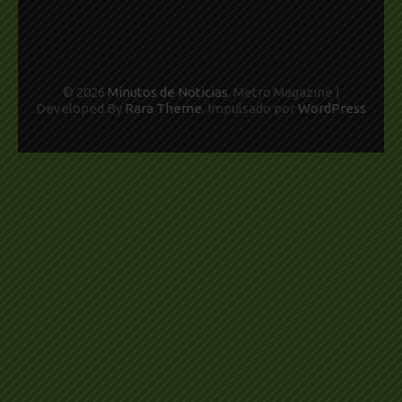
© 2026
Minutos de Noticias
. Metro Magazine |
Developed By
Rara Theme
. Impulsado por
WordPress