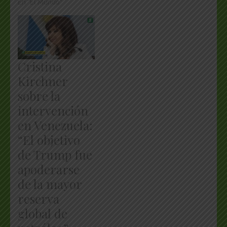
En "El Mundo"
Cristina
Kirchner
sobre la
intervención
en Venezuela:
“El objetivo
de Trump fue
apoderarse
de la mayor
reserva
global de