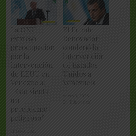
La ONU
El Frente
expresó
Renovador
preocupación
condenó la
por la
intervención
intervención
de Estados
de EEUU en
Unidos a
Venezuela:
Venezuela
“Esto sienta
enero 3, 2026
un
En "Editoriales"
precedente
peligroso”
enero 3, 2026