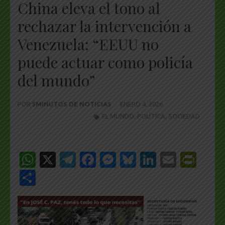
China eleva el tono al
rechazar la intervención a
Venezuela: “EEUU no
puede actuar como policía
del mundo”
POR
5MINUTOS DE NOTICIAS
ENERO 4, 2026
EL MUNDO
,
POLÍTICA
,
SOCIEDAD
WhatsApp
X
Telegram
Facebook
Messenger
Bluesky
LinkedIn
Email
Pri
Share