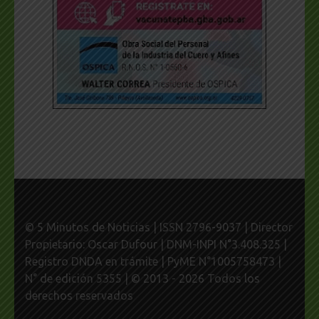
© 5 Minutos de Noticias | ISSN 2796-9037 | Director
Propietario: Oscar Dufour | DNM-INPI N°3.408.325 |
Registro DNDA en trámite | PyME N°1005758473 |
N° de edición 5355 | © 2013 - 2026 Todos los
derechos reservados