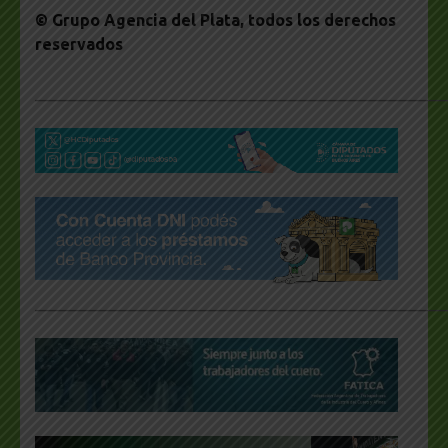
© Grupo Agencia del Plata
, todos los derechos
reservados
___________________________________________________
___________________________________________________