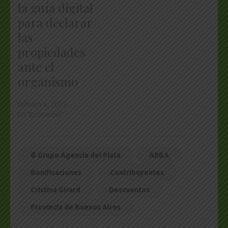
la guía digital
para declarar
las
propiedades
ante el
organismo
febrero 6, 2025
En "Economía"
© Grupo Agencia del Plata
ARBA
Bonificaciones
Contribuyentes
Cristina Girard
Descuentos
Provincia de Buenos Aires