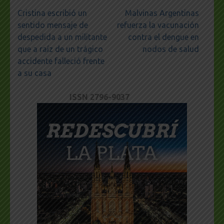
Navegación
Cristina escribió un
Malvinas Argentinas
de
sentido mensaje de
refuerza la vacunación
entradas
despedida a un militante
contra el dengue en
que a raíz de un trágico
nodos de salud
accidente falleció frente
a su casa
ISSN 2796-9037