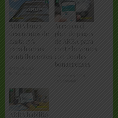
ARBA lanza
Arrancó el
descuentos de
plan de pagos
hasta 15%
de ARBA para
para buenos
contribuyentes
contribuyentes
con deudas
bonaerenses
enero 20, 2025
En "Economía"
noviembre 4, 2024
En "Economía"
ARBA habilitó