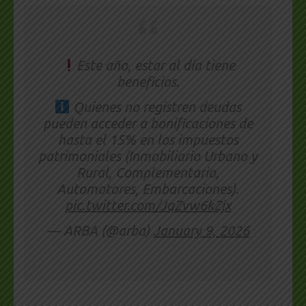
Este año, estar al día tiene
beneficios.
Quienes no registren deudas
pueden acceder a bonificaciones de
hasta el 15% en los impuestos
patrimoniales (Inmobiliario Urbano y
Rural, Complementario,
Automotores, Embarcaciones).
pic.twitter.com/JqZvw6kZjx
— ARBA (@arba)
January 9, 2026