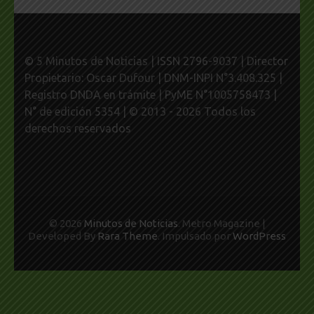
© 5 Minutos de Noticias | ISSN 2796-9037 | Director
Propietario: Oscar Dufour | DNM-INPI N°3.408.325 |
Registro DNDA en trámite | PyME N°1005758473 |
N° de edición 5354 | © 2013 - 2026 Todos los
derechos reservados
© 2026
Minutos de Noticias
. Metro Magazine |
Developed By
Rara Theme
. Impulsado por
WordPress