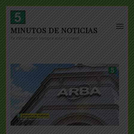
Skip
to
content
MINUTOS DE NOTICIAS
(Press
Enter)
Te informamos siempre antes y mejor