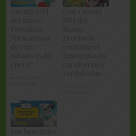
Cuenta DNI
Con Cuenta
del Banco
DNI del
Provincia:
Banco
“Descuentos
Provincia
de este
continúa el
sábado 25 de
descuento en
enero”
carnicerías y
verdulerías
enero 24, 2025
En "Economía"
marzo 9, 2024
En "Economía"
Los beneficios