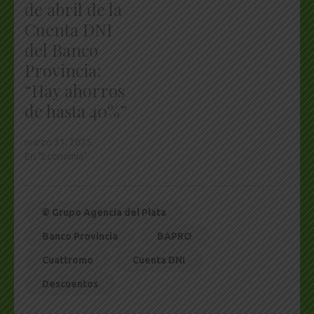
de abril de la
Cuenta DNI
del Banco
Provincia:
“Hay ahorros
de hasta 40%”
marzo 31, 2025
En "Economía"
© Grupo Agencia del Plata
Banco Provincia
BAPRO
Cuattromo
Cuenta DNI
Descuentos