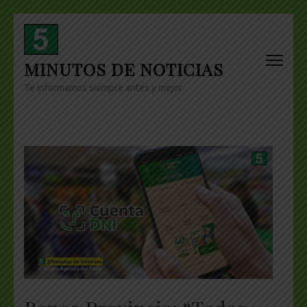
Skip
to
content
MINUTOS DE NOTICIAS
(Press
Enter)
Te informamos siempre antes y mejor