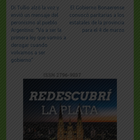
Navegación
Di Tullio alzó la voz y
El Gobierno Bonaerense
de
envió un mensaje del
convocó paritarias a los
entradas
peronismo al pueblo
estatales de la provincia
Argentino: “Va a ser la
para el 4 de marzo
primera ley que vamos a
derogar cuando
volvamos a ser
gobierno”
ISSN 2796-9037