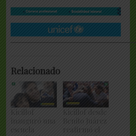
___________________________________________________
Relacionado
Kicillof
Kicillof desde
inauguró una
Benito Juárez
escuela
reafirmó el