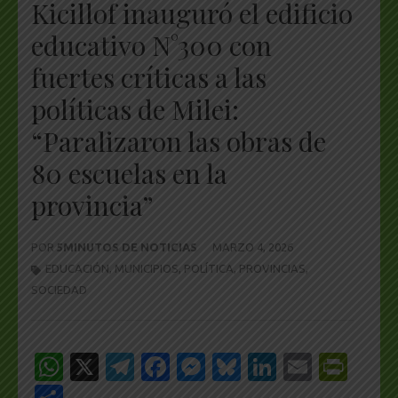
Kicillof inauguró el edificio
educativo N°300 con
fuertes críticas a las
políticas de Milei:
“Paralizaron las obras de
80 escuelas en la
provincia”
POR
5MINUTOS DE NOTICIAS
MARZO 4, 2026
EDUCACIÓN
,
MUNICIPIOS
,
POLÍTICA
,
PROVINCIAS
,
SOCIEDAD
WhatsApp
X
Telegram
Facebook
Messenger
Bluesky
LinkedIn
Email
Pri