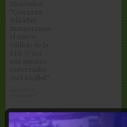
Menéndez:
“Con gran
felicidad
inauguramos
el nuevo
edificio de la
EEE N°502
con nuestro
Gobernador
Axel Kicillof”
mayo 2, 2024
En "Educación"
© Grupo Agencia del Plata