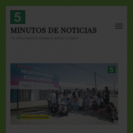
Skip
to
content
MINUTOS DE NOTICIAS
(Press
Enter)
Te informamos siempre antes y mejor