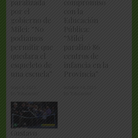
paralizada
compromiso
por el
con la
gobierno de
Educación
Milei: “No
Pública:
podíamos
“Milei
permitir que
paralizó 86
quedara el
centros de
esqueleto de
infancia en la
una escuela”
Provincia”
mayo 9, 2025
octubre 14, 2025
En "Educación"
En "Educación"
Gustavo