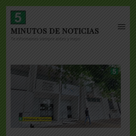
Skip
to
content
MINUTOS DE NOTICIAS
(Press
Enter)
Te informamos siempre antes y mejor