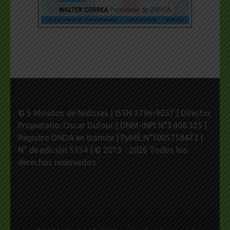
© 5 Minutos de Noticias | ISSN 2796-9037 | Director
Propietario: Oscar Dufour | DNM-INPI N°3.408.325 |
Registro DNDA en trámite | PyME N°1005758473 |
N° de edición 5354 | © 2013 - 2026 Todos los
derechos reservados