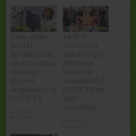
Duro golpe
Kicillof
para la
recorrió la
investigación
muestra que
en Argentina
divulga la
con 200
histórica
nuevos
campaña del
despidos en el
CONICET en
CONICET
Mar
Argentino
julio 30, 2024
En "Ciencia"
enero 19, 2026
En "Ciencia"