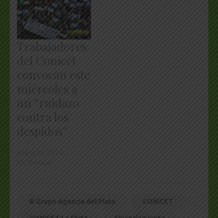
Trabajadores
del Conicet
convocan este
miércoles a
un “ruidazo
contra los
despidos”
enero 16, 2024
En "Ciencia"
© Grupo Agencia del Plata
CONICET
CONICET La Plata
Financiamiento