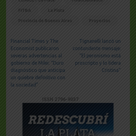
FITBA
La Plata
Provincia de Buenos Aires
Proyectos
Navegación
Financial Times y The
Tignanelli lanzó un
de
Economist publicaron
contundente mensaje:
entradas
severas advertencias al
“El peronismo está
gobierno de Milei: “Duro
proscripto y lo lidera
diagnóstico que anticipa
Cristina”
un quiebre definitivo con
la sociedad”
ISSN 2796-9037