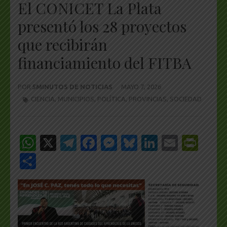
El CONICET La Plata
presentó los 28 proyectos
que recibirán
financiamiento del FITBA
POR
5MINUTOS DE NOTICIAS
MAYO 7, 2026
CIENCIA
,
MUNICIPIOS
,
POLÍTICA
,
PROVINCIAS
,
SOCIEDAD
WhatsApp
X
Telegram
Facebook
Messenger
Bluesky
LinkedIn
Email
Pri
Share