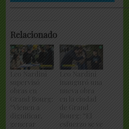
___________________________________________________
Relacionado
Leo Nardini
Leo Nardini
supervisó
inauguró una
obras en
nueva obra
Grand Bourg:
en la ciudad
“Vienen a
de Grand
dignificar,
Bourg: “El
generar
esfuerzo se ve