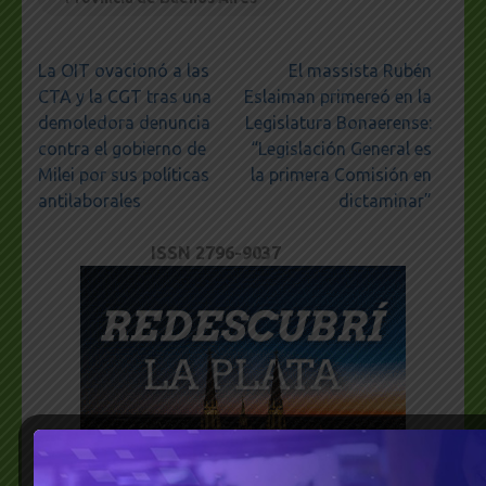
Navegación
La OIT ovacionó a las
El massista Rubén
de
CTA y la CGT tras una
Eslaiman primereó en la
entradas
demoledora denuncia
Legislatura Bonaerense:
contra el gobierno de
“Legislación General es
Milei por sus políticas
la primera Comisión en
antilaborales
dictaminar”
ISSN 2796-9037