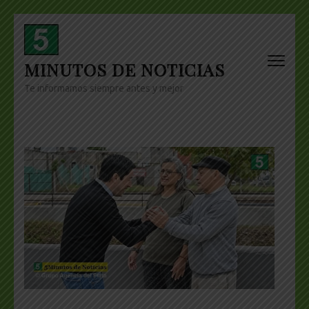
Skip
to
content
MINUTOS DE NOTICIAS
(Press
Enter)
Te informamos siempre antes y mejor