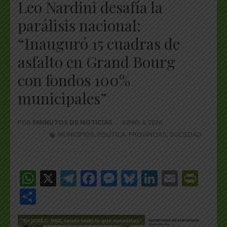
Leo Nardini desafía la
parálisis nacional:
“Inauguró 15 cuadras de
asfalto en Grand Bourg
con fondos 100%
municipales”
POR
5MINUTOS DE NOTICIAS
JUNIO 4, 2026
MUNICIPIOS
,
POLÍTICA
,
PROVINCIAS
,
SOCIEDAD
WhatsApp
X
Telegram
Facebook
Messenger
Bluesky
LinkedIn
Email
Pri
Share