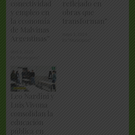
conectividad
reflejado en
y empleo en
obras que
la economía
transforman”
de Malvinas
mayo 3, 2024
Argentinas”
En "Municipios"
abril 8, 2025
En "Municipios"
Leo Nardini y
Luis Vivona
consolidan la
educación
pública en