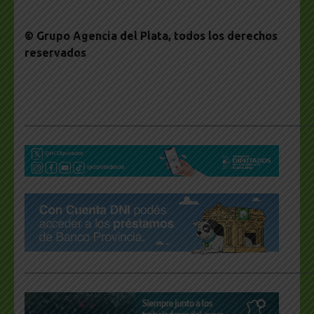
© Grupo Agencia del Plata
, todos los derechos
reservados
___________________________________________________
___________________________________________________