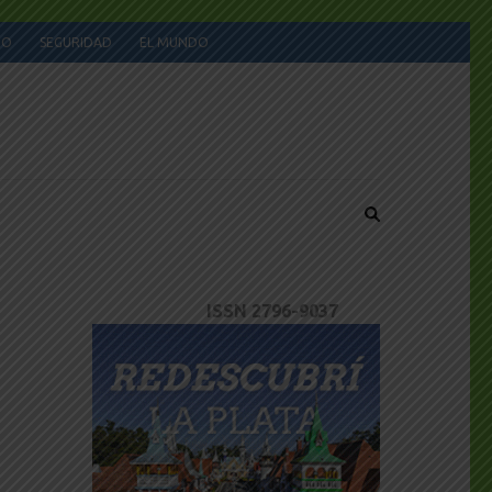
JO
SEGURIDAD
EL MUNDO
ISSN 2796-9037