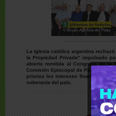
________________________
La Iglesia católica argentina rechazó
la Propiedad Privada” impulsado por
abierta remitida al Congreso de la 
Comisión Episcopal de Pastoral Social
prioriza los intereses financieros c
soberanía del país.