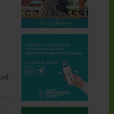
dad
IEDAD