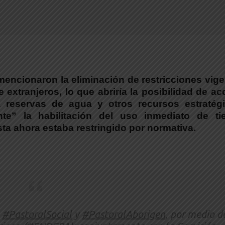
encionaron la eliminación de restricciones vig
e extranjeros
, lo que abriría la posibilidad de a
 a reservas de agua y otros recursos estratégi
te” la habilitación del uso inmediato de tie
sta ahora estaba restringido por normativa.
e
#PastoralSocial
y
#PastoralAborigen
, por medio d