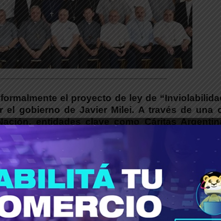
___________________________________________
 formalmente el proyecto de ley de “Inviolabilid
 el gobierno de Javier Milei. A través de una c
Nación, entidades clave como Cáritas Argentina
 y la Pastoral Aborigen advirtieron que la inici
orporativos por encima de los derechos sociales