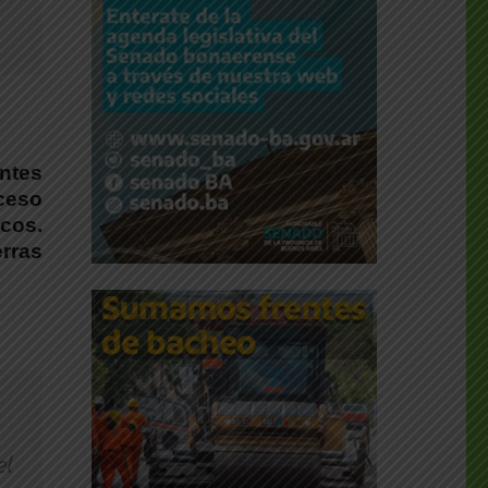
entes
cceso
cos.
rras
el