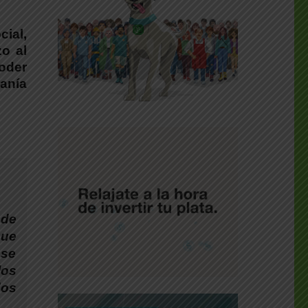
cial,
o al
oder
anía
 de
que
ese
los
dos