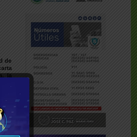
ad de
arta
, la
ativa
 y la