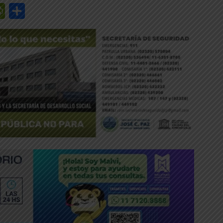
r
y
edIn
mail
PrintFriendly
Share