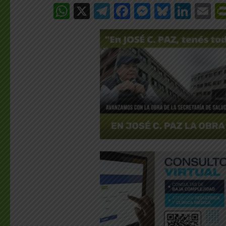
WhatsApp
X
Telegram
Facebook
Messenge
Bluesk
Link
E