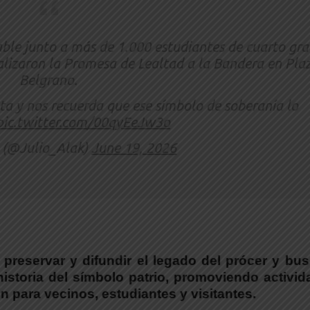
le junto a más de 1.000 estudiantes de cuarto gr
alizaron la Promesa de Lealtad a la Bandera en Pla
Belgrano.
ta y nos recuerda que ese símbolo de soberanía lo
pic.twitter.com/00qyEeJw3o
 (@Julio_Alak)
June 19, 2026
preservar y difundir el legado del prócer y bu
istoria del símbolo patrio
, promoviendo activid
n para vecinos, estudiantes y visitantes.