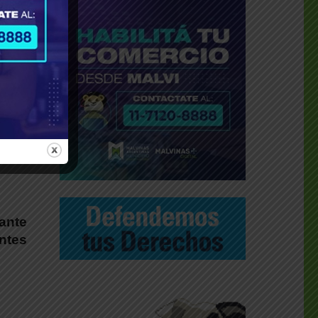
rante
antes