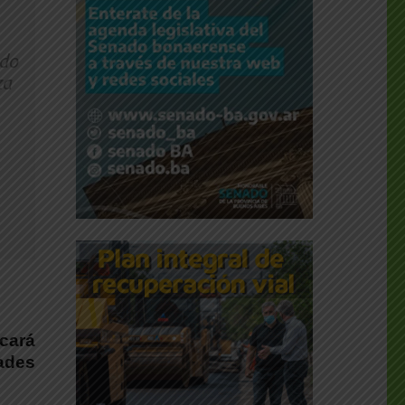
ado
za
scará
ades