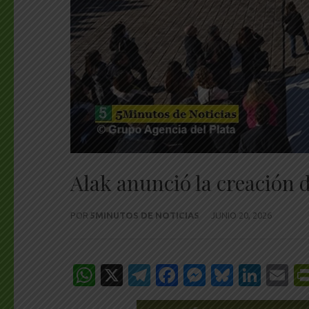
Alak anunció la creación 
POR
5MINUTOS DE NOTICIAS
JUNIO 20, 2026
WhatsApp
X
Telegram
Facebook
Messenge
Bluesk
Link
E