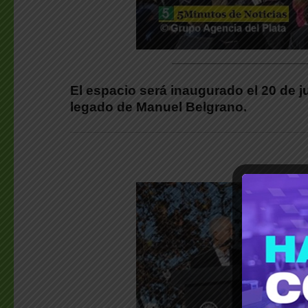
________________________
El espacio será inaugurado el 20 de j
legado de Manuel Belgrano.