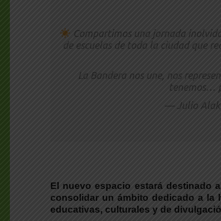
Compartimos una jornada inolvidab
de escuelas de toda la ciudad que re
La Bandera nos une, nos represen
tenemos…
— Julio Alak
El nuevo espacio estará destinado a 
consolidar un ámbito dedicado a la h
educativas, culturales y de divulgació