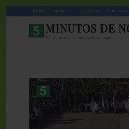
Skip
POLÍTICA
EDITORIALES
PROVINCIAS
MUNICIPIOS
to
content
MINUTOS DE N
(Press
Enter)
Te informamos siempre antes y mejor