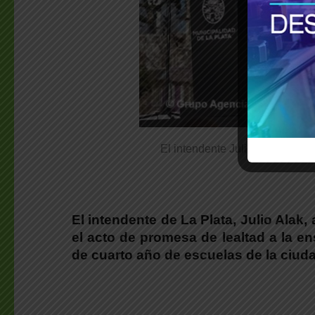
El intendente Julio Alak anunc
El intendente de La Plata, Julio Alak
el acto de promesa de lealtad a la e
de cuarto año de escuelas de la ciud