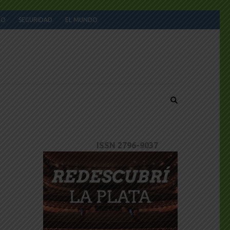
JO
SEGURIDAD
EL MUNDO
ISSN 2796-9037