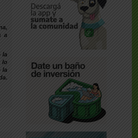
na,
a a
 la
 lo
 la
da.