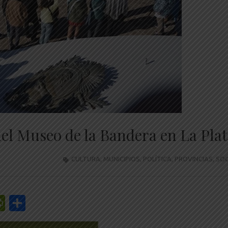
del Museo de la Bandera en La Pla
CULTURA
,
MUNICIPIOS
,
POLÍTICA
,
PROVINCIAS
,
SOC
r
y
edIn
mail
PrintFriendly
Share