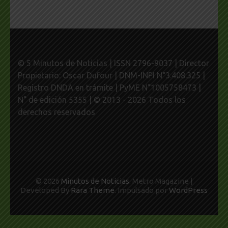
© 5 Minutos de Noticias | ISSN 2796-9037 | Director
Propietario: Oscar Dufour | DNM-INPI N°3.408.325 |
Registro DNDA en trámite | PyME N°1005758473 |
N° de edición 5355 | © 2013 - 2026 Todos los
derechos reservados
© 2026
Minutos de Noticias
. Metro Magazine |
Developed By
Rara Theme
. Impulsado por
WordPress