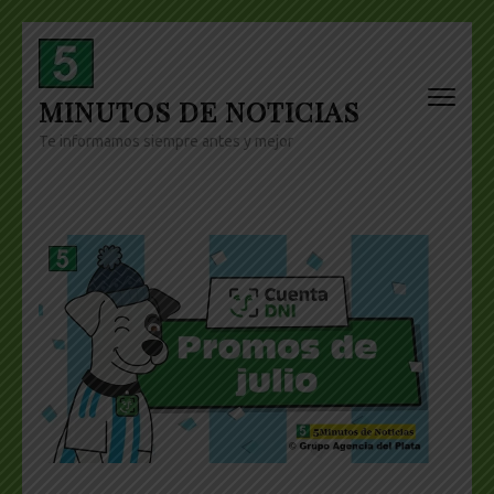
Skip
to
content
MINUTOS DE NOTICIAS
(Press
Enter)
Te informamos siempre antes y mejor