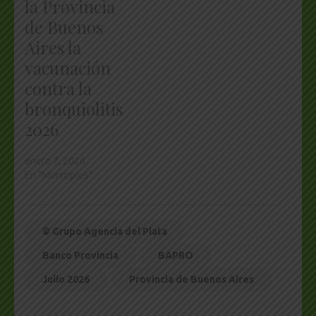
la Provincia
de Buenos
Aires la
vacunación
contra la
bronquiolitis
2026
enero 7, 2026
En "Municipios"
© Grupo Agencia del Plata
Banco Provincia
BAPRO
Julio 2026
Provincia de Buenos Aires