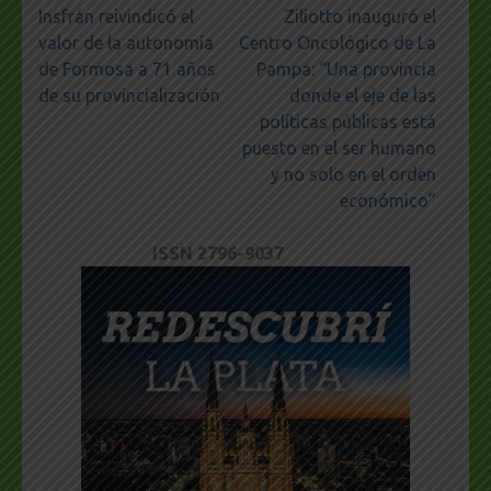
Navegación
Insfrán reivindicó el
Ziliotto inauguró el
de
valor de la autonomía
Centro Oncológico de La
entradas
de Formosa a 71 años
Pampa: “Una provincia
de su provincialización
donde el eje de las
políticas públicas está
puesto en el ser humano
y no solo en el orden
económico”
ISSN 2796-9037