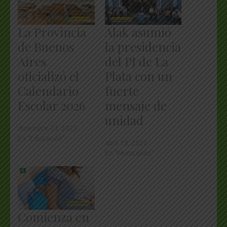
La Provincia
Alak asumió
de Buenos
la presidencia
Aires
del PJ de La
oficializó el
Plata con un
Calendario
fuerte
Escolar 2026
mensaje de
unidad
diciembre 23, 2025
En "Educación"
abril 18, 2026
En "Municipios"
Comienza en