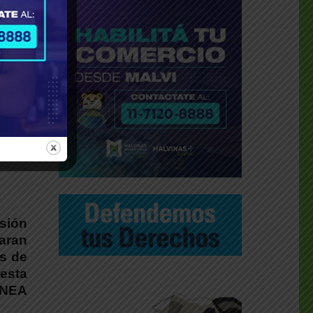
os
sión
aran
es de
esta
 CNEA