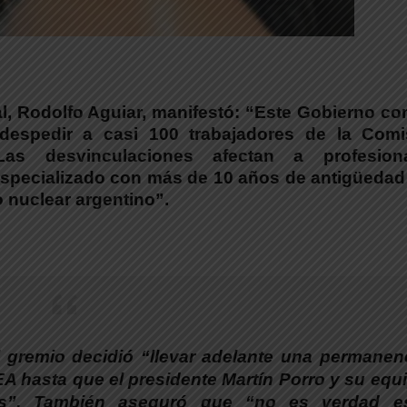
l, Rodolfo Aguiar, manifestó:
“Este Gobierno co
despedir a casi 100 trabajadores de la Comi
as desvinculaciones afectan a profesiona
 especializado con más de 10 años de antigüedad
o nuclear argentino”.
l gremio decidió “llevar adelante una permanen
NEA hasta que el presidente Martín Porro y su equ
s”
. También aseguró que “
no es verdad e