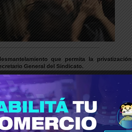
___________________________________________
esmantelamiento que permita la privatización
cretario General del Sindicato.
ORA | MUY GRAVE!!
AL REPRESIÓN DESATADA EN LA CNEA!!