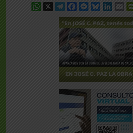
WhatsApp
X
Telegram
Facebook
Messenge
Bluesk
Link
E