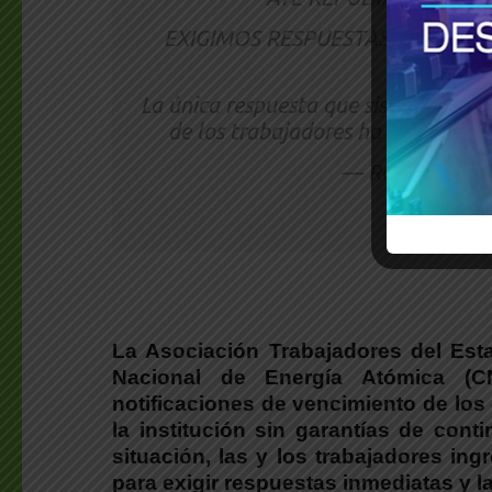
EXIGIMOS RESPUESTAS Y VAMOS
La única respuesta que sistemáticam
de los trabajadores ha sido…
htt
— Rodolfo Agui
La Asociación Trabajadores del Est
Nacional de Energía Atómica (C
notificaciones de vencimiento de los
la institución sin garantías de contin
situación, las y los trabajadores in
para exigir respuestas inmediatas y la