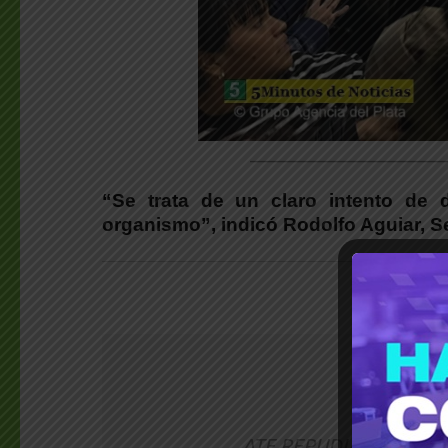
________________________
“Se trata de un claro intento de d
organismo”, indicó Rodolfo Aguiar, Se
AH
ATE REPUDIA LA BRUT