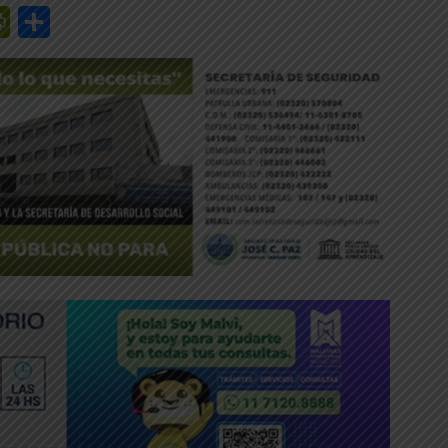
r
y
edIn
mail
PrintFriendly
Share