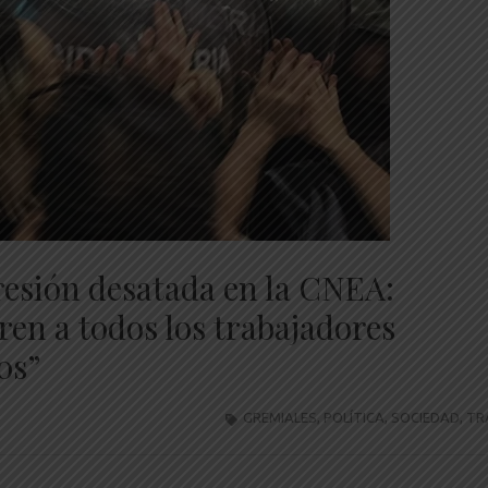
resión desatada en la CNEA:
en a todos los trabajadores
os”
GREMIALES
,
POLÍTICA
,
SOCIEDAD
,
TR