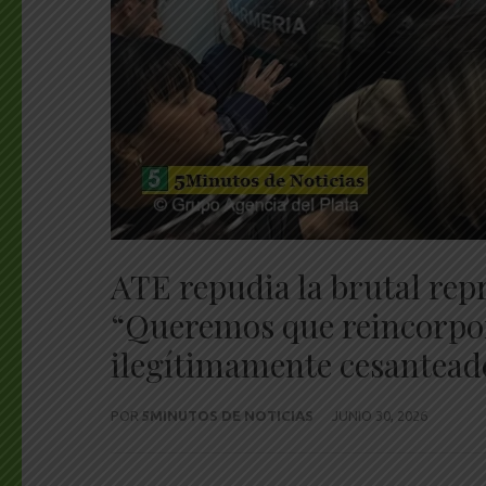
ATE repudia la brutal rep
“Queremos que reincorpor
ilegítimamente cesantead
POR
5MINUTOS DE NOTICIAS
JUNIO 30, 2026