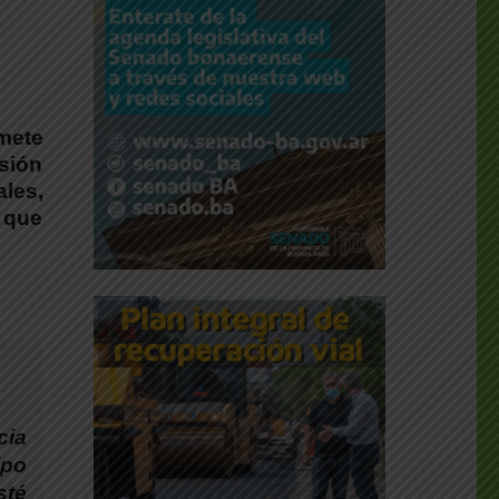
mete
sión
les,
 que
cia
ipo
sté