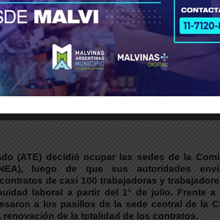
 A PROFUNDIZAR NUESTRAS MEDIDAS DE ACCIÓN
DIRECTA!!
ente ha brindado este Gobierno a los justos reclam
ps://t.co/XmIP7IjEmL
pic.twitter.com/kdiz9MdNbO
ar (@rodoaguiar)
June 30, 2026
ado (ATE) decidió ocupar las sedes de la Comi
NEA), luego de que sus autoridades envi
 contratos de casi 100 trabajadoras y trabajador
uidad laboral a partir del 1° de julio.
Frente a 
gresaron a los pasillos de la sede central de la
 renovación de la totalidad de los contratos.