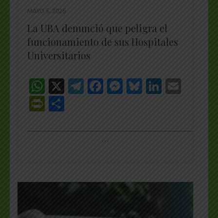
MAYO 5, 2026
La UBA denunció que peligra el
funcionamiento de sus Hospitales
Universitarios
WhatsApp
X
Telegram
Facebook
Messenger
Bluesky
LinkedI
Emai
PrintFriendly
Share
_________________________________________________
…