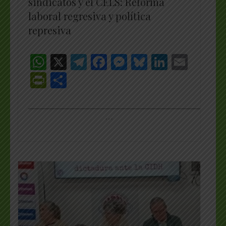
sindicatos y el CELS: Reforma
laboral regresiva y política
represiva
WhatsApp
X
Telegram
Facebook
Messenger
Bluesky
LinkedI
Emai
PrintFriendly
Share
_________________________________________________
…