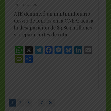
ENERO 15, 2026
ATE denunció un multimillonario
desvío de fondos en la CNEA: acusa
la desaparición de $3.863 millones
y prepara cortes de rutas
WhatsApp
X
Telegram
Facebook
Messenger
Bluesky
LinkedI
Emai
PrintFriendly
Share
_________________________________________________
…
Paginación
…
1
2
3
7
de