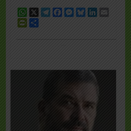
WhatsApp
X
Telegram
Facebook
Messenger
Bluesky
LinkedI
Emai
PrintFriendly
Share
_________________________________________________
…