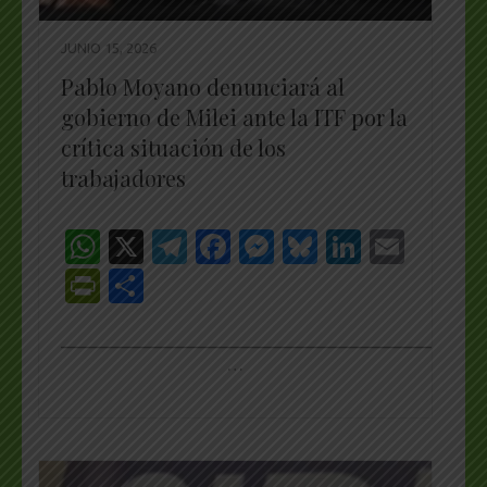
JUNIO 15, 2026
Pablo Moyano denunciará al
gobierno de Milei ante la ITF por la
crítica situación de los
trabajadores
WhatsApp
X
Telegram
Facebook
Messenger
Bluesky
LinkedI
Emai
PrintFriendly
Share
_________________________________________________
…