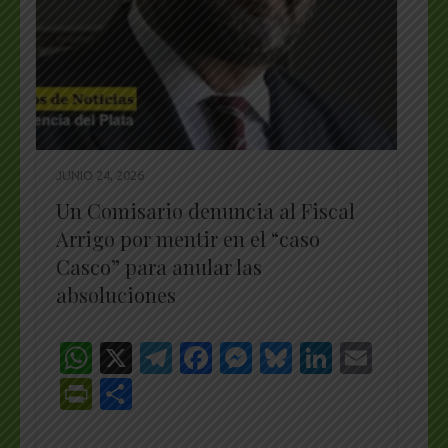
JUNIO 24, 2026
Un Comisario denuncia al Fiscal
Arrigo por mentir en el “caso
Casco” para anular las
absoluciones
WhatsApp
X
Telegram
Facebook
Messenger
Bluesky
LinkedI
Emai
PrintFriendly
Share
_________________________________________________