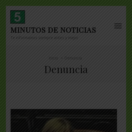
Skip
to
content
MINUTOS DE NOTICIAS
(Press
Enter)
Te informamos siempre antes y mejor
Inicio
>
Denuncia
Denuncia