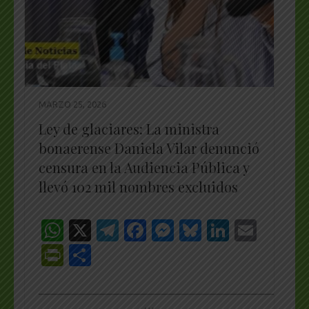
MARZO 25, 2026
Ley de glaciares: La ministra
bonaerense Daniela Vilar denunció
censura en la Audiencia Pública y
llevó 102 mil nombres excluidos
WhatsApp
X
Telegram
Facebook
Messenger
Bluesky
LinkedI
Emai
PrintFriendly
Share
_________________________________________________
…