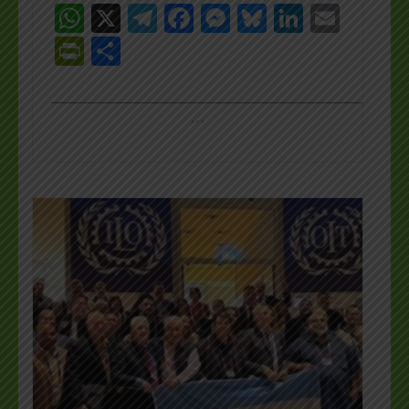
WhatsApp
X
Telegram
Facebook
Messenger
Bluesky
LinkedI
Emai
PrintFriendly
Share
_________________________________________________
…