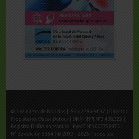
© 5 Minutos de Noticias | ISSN 2796-9037 | Director
Propietario: Oscar Dufour | DNM-INPI N°3.408.325 |
Registro DNDA en trámite | PyME N°1005758473 |
N° de edición 5354 | © 2013 - 2026 Todos los