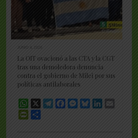
JUNIO 4, 2026
La OIT ovacionó a las CTA y la CGT
tras una demoledora denuncia
contra el gobierno de Milei por sus
políticas antilaborales
WhatsApp
X
Telegram
Facebook
Messenger
Bluesky
LinkedI
Emai
PrintFriendly
Share
_________________________________________________
…