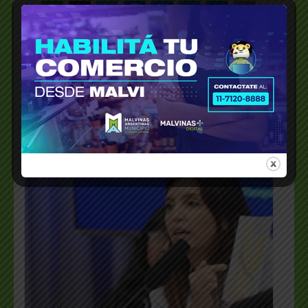
WhatsApp
X
Telegram
Facebook
Messenger
Bluesky
LinkedI
Emai
PrintFriendly
Share
_________________________________________________
…