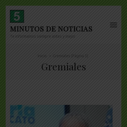
Skip
to
content
MINUTOS DE NOTICIAS
(Press
Enter)
Te informamos siempre antes y mejor
Inicio
>
Gremiales
(Página 3)
Gremiales