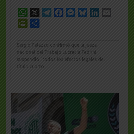
WhatsApp
X
Telegram
Facebook
Messenger
Bluesky
LinkedI
Emai
PrintFriendly
Share
_________________________________________________
Sergio Palazzo confirmó que la jueza
nacional del Trabajo Lucrecia Pedrini
suspendió “todos los efectos legales del
título cuarto …