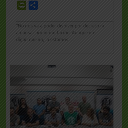
PrintFriendly
Share
_________________________________________________
“No nos va a poder disolver por decreto ni
amansar por intimidación. Aunque nos
digan que no, la estamos …