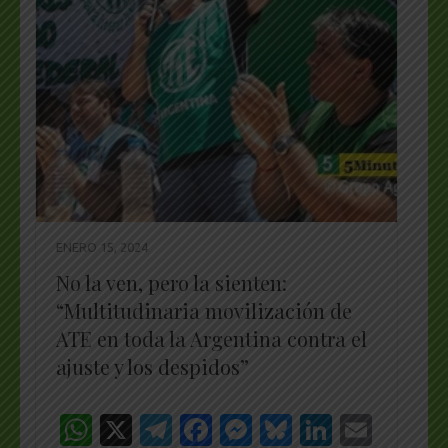
ENERO 15, 2024
No la ven, pero la sienten:
“Multitudinaria movilización de
ATE en toda la Argentina contra el
ajuste y los despidos”
WhatsApp
X
Telegram
Facebook
Messenger
Bluesky
LinkedI
Emai