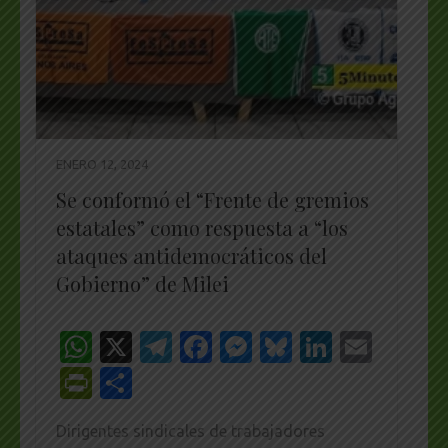
ENERO 12, 2024
Se conformó el “Frente de gremios
estatales” como respuesta a “los
ataques antidemocráticos del
Gobierno” de Milei
WhatsApp
X
Telegram
Facebook
Messenger
Bluesky
LinkedI
Emai
PrintFriendly
Share
Dirigentes sindicales de trabajadores