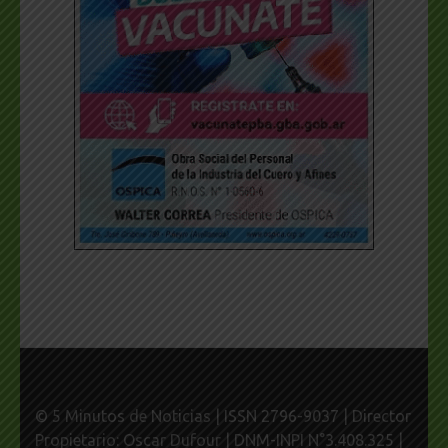
© 5 Minutos de Noticias | ISSN 2796-9037 | Director
Propietario: Oscar Dufour | DNM-INPI N°3.408.325 |