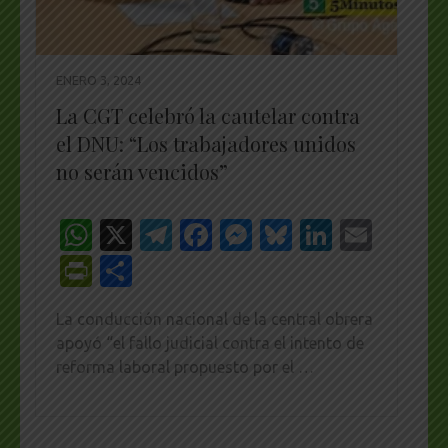
ENERO 3, 2024
La CGT celebró la cautelar contra
el DNU: “Los trabajadores unidos
no serán vencidos”
WhatsApp
X
Telegram
Facebook
Messenger
Bluesky
LinkedI
Emai
PrintFriendly
Share
La conducción nacional de la central obrera
apoyó “el fallo judicial contra el intento de
reforma laboral propuesto por el …