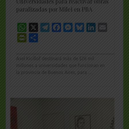
Universidades para reactivar obras
paralizadas por Milei en PBA
WhatsApp
X
Telegram
Facebook
Messenger
Bluesky
LinkedI
Emai
PrintFriendly
Share
_________________________________________________
Axel Kicillof destinará más de $26 mil
millones a universidades que funcionan en
la provincia de Buenos Aires, para …