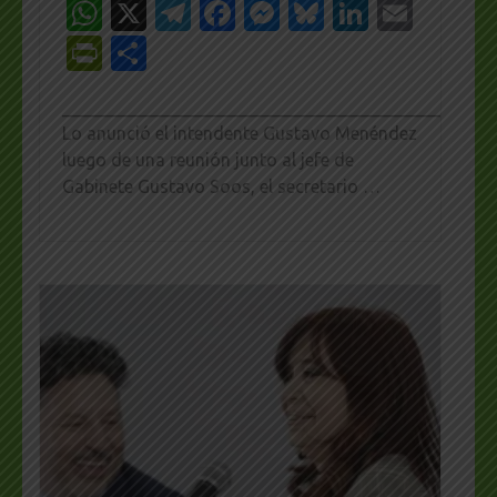
WhatsApp
X
Telegram
Facebook
Messenger
Bluesky
LinkedI
Emai
PrintFriendly
Share
_________________________________________________
Lo anunció el intendente Gustavo Menéndez
luego de una reunión junto al jefe de
Gabinete Gustavo Soos, el secretario …