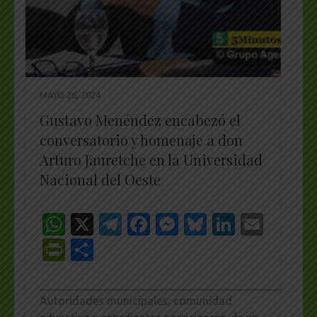
MAYO 26, 2024
Gustavo Menéndez encabezó el
conversatorio y homenaje a don
Arturo Jauretche en la Universidad
Nacional del Oeste
WhatsApp
X
Telegram
Facebook
Messenger
Bluesky
LinkedI
Emai
PrintFriendly
Share
_________________________________________________
Autoridades municipales, comunidad