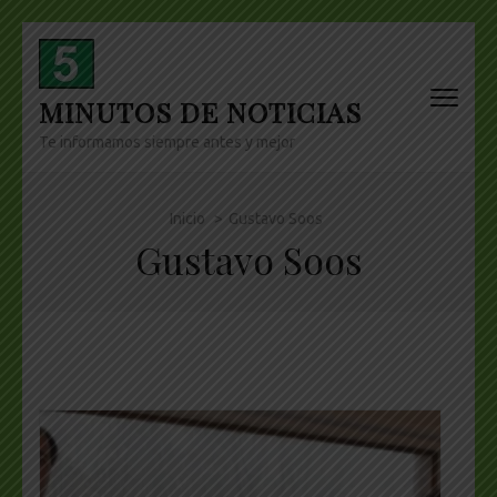
Skip
to
content
MINUTOS DE NOTICIAS
(Press
Enter)
Te informamos siempre antes y mejor
Inicio
>
Gustavo Soos
Gustavo Soos