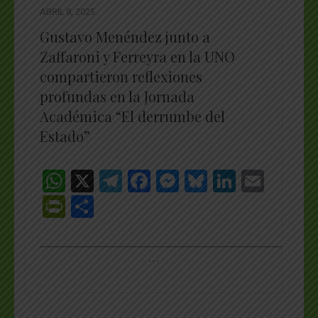
ABRIL 8, 2025
Gustavo Menéndez junto a
Zaffaroni y Ferreyra en la UNO
compartieron reflexiones
profundas en la Jornada
Académica “El derrumbe del
Estado”
WhatsApp
X
Telegram
Facebook
Messenger
Bluesky
LinkedI
Emai
PrintFriendly
Share
_________________________________________________
…