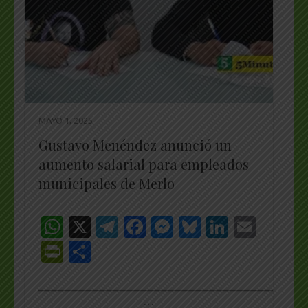
MAYO 1, 2025
Gustavo Menéndez anunció un
aumento salarial para empleados
municipales de Merlo
WhatsApp
X
Telegram
Facebook
Messenger
Bluesky
LinkedI
Emai
PrintFriendly
Share
_________________________________________________
…