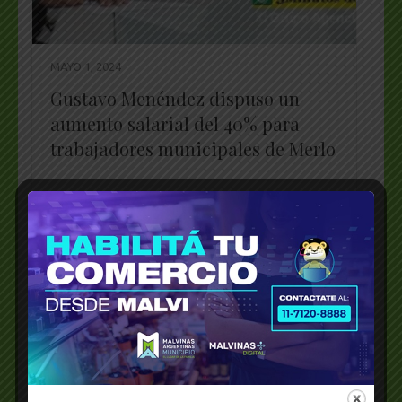
MAYO 1, 2024
Gustavo Menéndez dispuso un
aumento salarial del 40% para
trabajadores municipales de Merlo
WhatsApp
X
Telegram
Facebook
Messenger
Bluesky
LinkedI
Emai
PrintFriendly
Share
_________________________________________________
Estado presente y Justicia Social | Lo
anunció el Intendente Gustavo Menéndez en
vísperas del Día del Trabajador, junto …