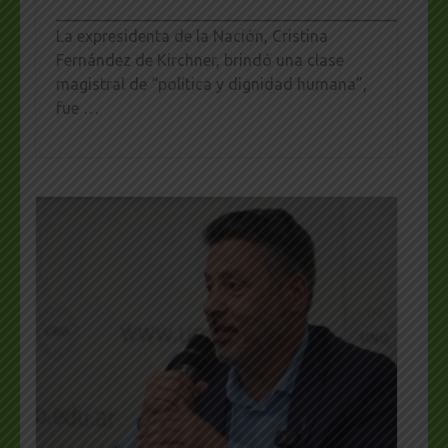
_________________________________________________
La expresidenta de la Nación, Cristina
Fernández de Kirchner, brindó una clase
magistral de “política y dignidad humana”,
fue …