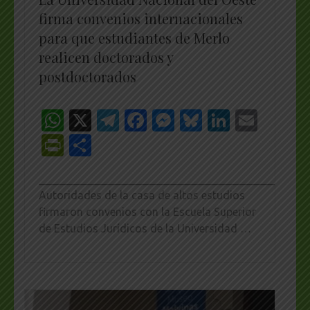
firma convenios internacionales
para que estudiantes de Merlo
realicen doctorados y
postdoctorados
WhatsApp
X
Telegram
Facebook
Messenger
Bluesky
LinkedI
Emai
PrintFriendly
Share
_________________________________________________
Autoridades de la casa de altos estudios
firmaron convenios con la Escuela Superior
de Estudios Jurídicos de la Universidad …