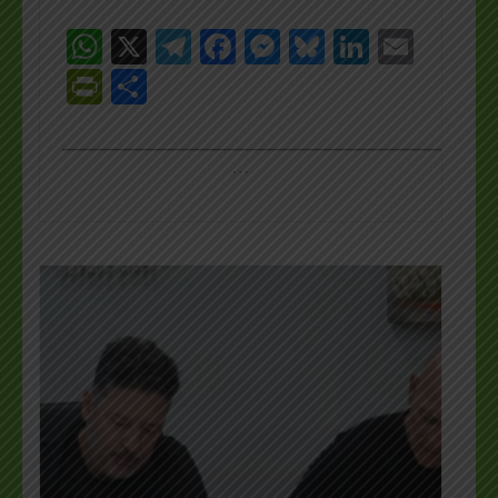
WhatsApp
X
Telegram
Facebook
Messenger
Bluesky
LinkedI
Emai
PrintFriendly
Share
_________________________________________________
…