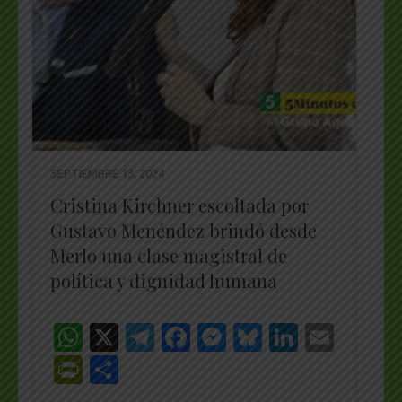
SEPTIEMBRE 13, 2024
Cristina Kirchner escoltada por
Gustavo Menéndez brindó desde
Merlo una clase magistral de
política y dignidad humana
WhatsApp
X
Telegram
Facebook
Messenger
Bluesky
LinkedI
Emai
PrintFriendly
Share