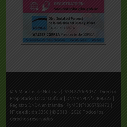
© 5 Minutos de Noticias | ISSN 2796-9037 | Director
Propietario: Oscar Dufour | DNM-INPI N°3.408.325 |
Registro DNDA en trámite | PyME N°1005758473 |
N° de edición 5356 | © 2013 - 2026 Todos los
derechos reservados