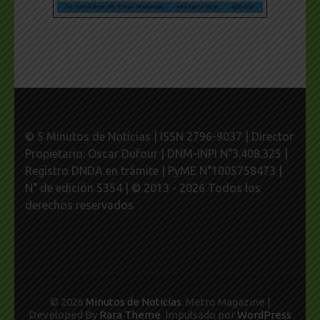
© 5 Minutos de Noticias | ISSN 2796-9037 | Director
Propietario: Oscar Dufour | DNM-INPI N°3.408.325 |
Registro DNDA en trámite | PyME N°1005758473 |
N° de edición 5354 | © 2013 - 2026 Todos los
derechos reservados
© 2026
Minutos de Noticias
. Metro Magazine |
Developed By
Rara Theme
. Impulsado por
WordPress