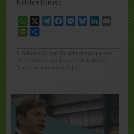
Melchor Romero
WhatsApp
X
Telegram
Facebook
Messenger
Bluesky
LinkedI
Emai
PrintFriendly
Share
_________________________________________________
El Gobernador Axel Kicillof expresó que esta
obra se hizo cargo de una crisis histórica,
“una crisis humanitaria” del …