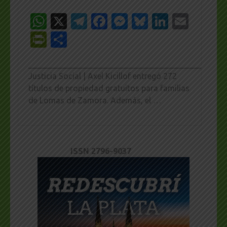
WhatsApp
X
Telegram
Facebook
Messenger
Bluesky
LinkedI
Emai
PrintFriendly
Share
_________________________________________________
Justicia Social | Axel Kicillof entregó 272
títulos de propiedad gratuitos para familias
de Lomas de Zamora. Además, el …
ISSN 2796-9037