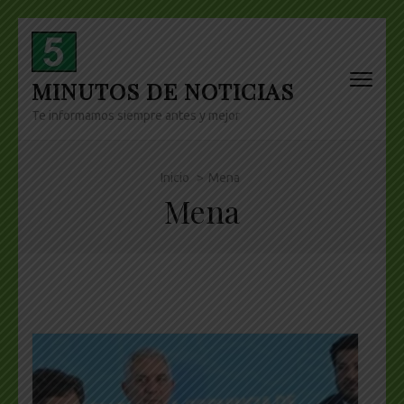
Skip
to
content
MINUTOS DE NOTICIAS
(Press
Enter)
Te informamos siempre antes y mejor
Inicio
>
Mena
Mena