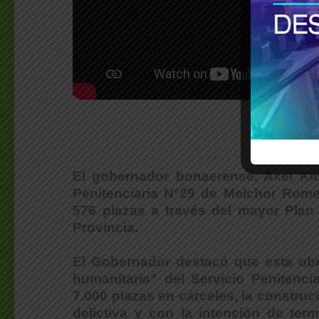
El gobernador bonaerense, Axel Kic
Penitenciaria N°29 de Melchor Rome
576 plazas a través del mayor Plan d
Provincia.
El Gobernador destacó que esta obra
humanitaria” del Servicio Penitenc
7.000 plazas en cárceles, la construc
delictiva y con la intención de ter