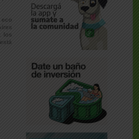
 eco
Aires
 los
 está