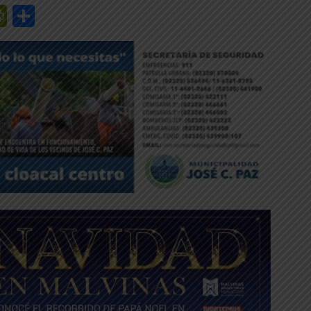
r
y
edIn
mail
PrintFriendly
Share