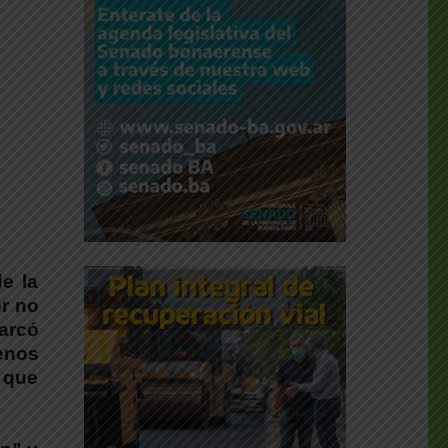
e la
r no
marcó
enos
 que