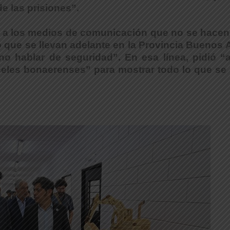
e las prisiones”.
có a los medios de comunicación que no se hacen
o que se llevan adelante en la Provincia Buenos 
o hablar de seguridad”. En esa línea, pidió “a
celes bonaerenses” para mostrar todo lo que se