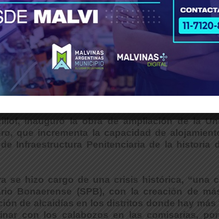
illof, inauguró la obra de ampliación de la Un
ro, que incrementa la capacidad de alojamient
e Infraestructura Penitenciaria de la historia 
 se hizo cargo de una crisis histórica, “una cr
iario Bonaerense (SPB), con la creación de má
ción de alcaidías en los distritos donde hay más
minar con los calabozos en las comisarías, por