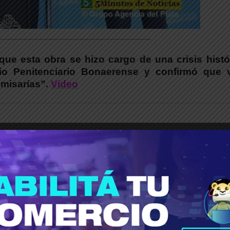
_____________________________________
que esta obra se hizo cargo de una crisis histó
cio Penitenciario Bonaerense y confirmó que 
omisarías”.
Video