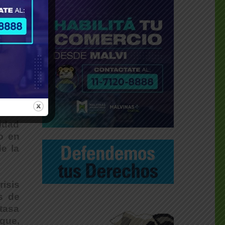
idad
o en
de la
isis
s de
 tasa
que,