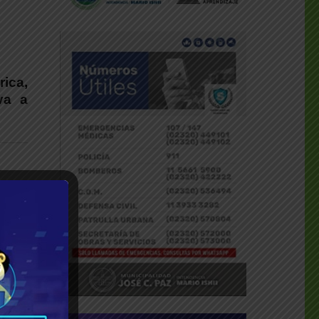
rica,
va a