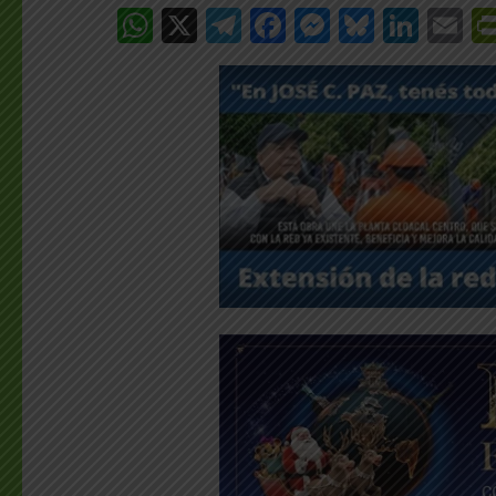
WhatsApp
X
Telegram
Facebook
Messenge
Bluesk
Link
E