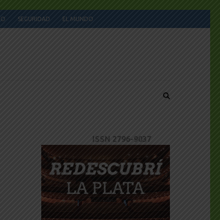
JO
SEGURIDAD
EL MUNDO
ISSN 2796-9037