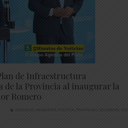
Plan de Infraestructura
a de la Provincia al inaugurar la
chor Romero
JUDICIALES
,
MUNICIPIOS
,
POLÍTICA
,
PROVINCIAS
,
SEGURIDAD
,
SOC