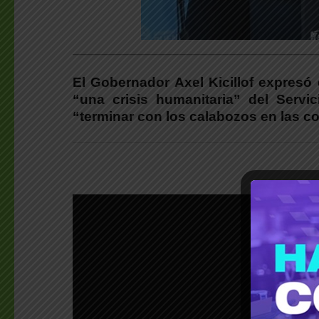
___________________________________________
El Gobernador Axel Kicillof expresó 
“una crisis humanitaria” del Servi
“terminar con los calabozos en las c