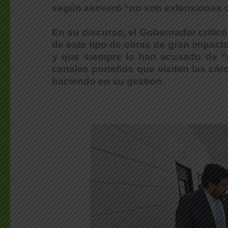
según aseveró “no son extensiones d
En su discurso, el Gobernador criti
de este tipo de obras de gran impact
y que siempre lo han acusado de “n
canales porteños que visiten las cár
haciendo en su gestión.