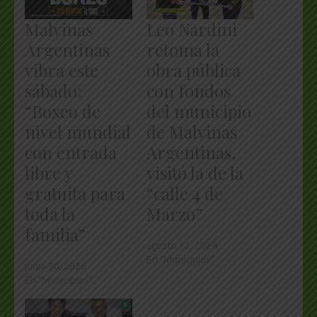
Malvinas
Leo Nardini
Argentinas
retoma la
vibra este
obra pública
sábado:
con fondos
“Boxeo de
del municipio
nivel mundial
de Malvinas
con entrada
Argentinas,
libre y
visitó la de la
gratuita para
“calle 4 de
toda la
Marzo”
familia”
agosto 12, 2024
En "Municipios"
junio 30, 2026
En "Municipios"