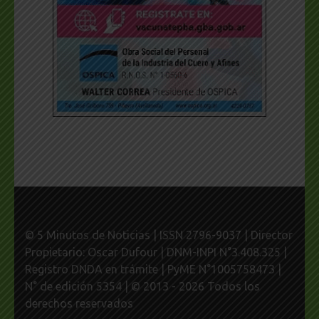
© 5 Minutos de Noticias | ISSN 2796-9037 | Director
Propietario: Oscar Dufour | DNM-INPI N°3.408.325 |
Registro DNDA en trámite | PyME N°1005758473 |
N° de edición 5354 | © 2013 - 2026 Todos los
derechos reservados