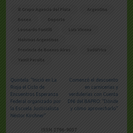
© Grupo Agencia del Plata
Argentina
Boxeo
Deporte
Leonardo Fantilli
Luis Vivona
Malvinas Argentinas
Provincia de Buenos Aires
Sudáfrica
Yamil Peralta
Navegación
Quintela: “Inició en La
Comenzó el descuento
de
Rioja el Ciclo de
en carnicerías y
entradas
Encuentros Esperanza
verdulerías con Cuenta
Federal organizado por
DNI del BAPRO: “Dónde
la Escuela Justicialista
y cómo aprovecharlo”
Néstor Kirchner”
ISSN 2796-9037