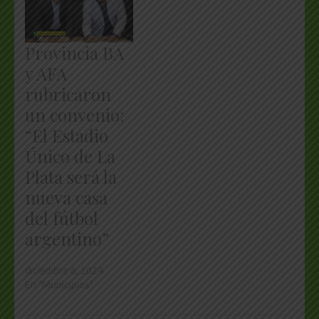
Provincia BA
y AFA
rubricaron
un convenio:
“El Estadio
Único de La
Plata será la
nueva casa
del fútbol
argentino”
diciembre 6, 2024
En "Municipios"