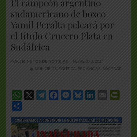
El campeón argentino
sudamericano de boxeo
Yamil Peralta peleará por
el título Crucero Plata en
Sudáfrica
POR
5MINUTOS DE NOTICIAS
FEBRERO 3, 2024
MUNICIPIOS
,
POLÍTICA
,
PROVINCIAS
,
SOCIEDAD
WhatsApp
X
Telegram
Facebook
Messenger
Bluesky
LinkedIn
Email
Pri
Share