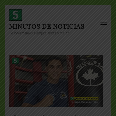
Skip
to
content
MINUTOS DE NOTICIAS
(Press
Enter)
Te informamos siempre antes y mejor