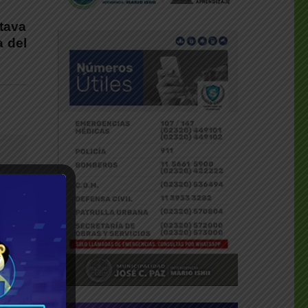
ctava
a del