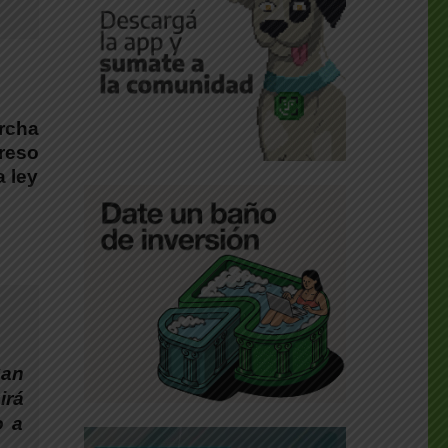
archa
greso
a ley
San
irá
o a