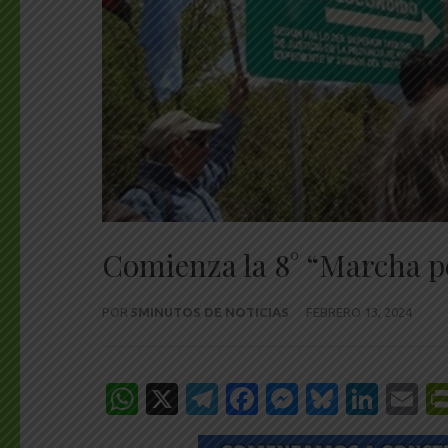
Comienza la 8° “Marcha p
POR
5MINUTOS DE NOTICIAS
FEBRERO 13, 2024
WhatsApp
X
Telegram
Facebook
Messenge
Bluesk
Link
E