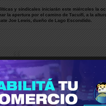
íticas y sindicales iniciarán este miércoles la o
r la apertura por el camino de Tacuifí, a la altur
gnate Joe Lewis, dueño de Lago Escondido.