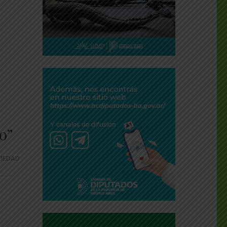
o”
IEDAD