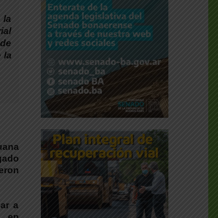
 la
ial
 de
 la
uana
gado
eron
ar a
, en