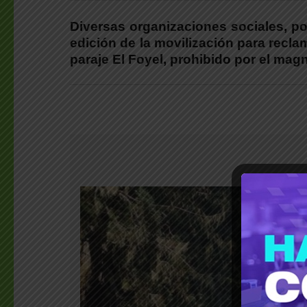
Diversas organizaciones sociales, pol
edición de la movilización para reclama
paraje El Foyel, prohibido por el ma