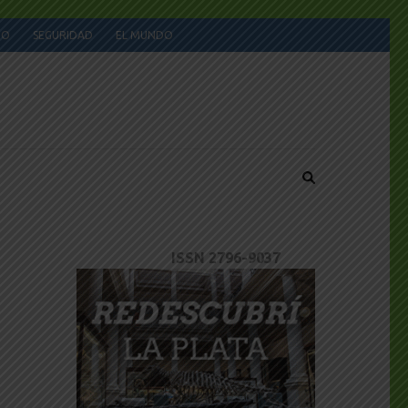
JO
SEGURIDAD
EL MUNDO
ISSN 2796-9037