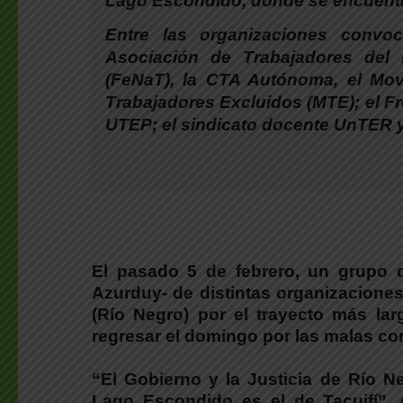
Lago Escondido, donde se encuentra
Entre las organizaciones convo
Asociación de Trabajadores del E
(FeNaT), la CTA Autónoma, el Mov
Trabajadores Excluidos (MTE); el Fr
UTEP; el sindicato docente UnTER y
El pasado 5 de febrero, un grupo
Azurduy- de distintas organizacion
(Río Negro) por el trayecto más la
regresar el domingo por las malas co
“El Gobierno y la Justicia de Río N
Lago Escondido es el de Tacuifí”, 