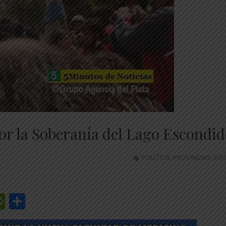
or la Soberanía del Lago Escondid
POLÍTICA
,
PROVINCIAS
,
SOC
r
y
edIn
mail
PrintFriendly
Share