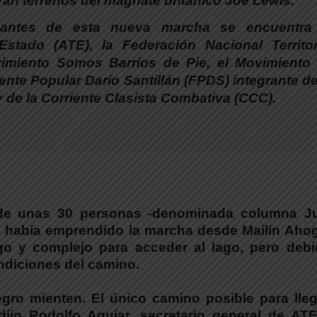
n terrenos del magnate británico Joe Lewis.
cantes de esta nueva marcha se encuentra
stado (ATE), la Federación Nacional Territor
imiento Somos Barrios de Pie, el Movimiento
ente Popular Darío Santillán (FPDS) integrante de
 de la Corriente Clasista Combativa (CCC).
 de unas 30 personas -denominada columna J
es había emprendido la marcha desde Mailín Aho
rgo y complejo para acceder al lago, pero debi
ndiciones del camino.
egro mienten. El único camino posible para lleg
dijo Rodolfo Aguiar, secretario general de ATE