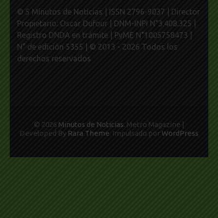
© 5 Minutos de Noticias | ISSN 2796-9037 | Director
Propietario: Oscar Dufour | DNM-INPI N°3.408.325 |
Registro DNDA en trámite | PyME N°1005758473 |
N° de edición 5355 | © 2013 - 2026 Todos los
derechos reservados
© 2026
Minutos de Noticias
. Metro Magazine |
Developed By
Rara Theme
. Impulsado por
WordPress