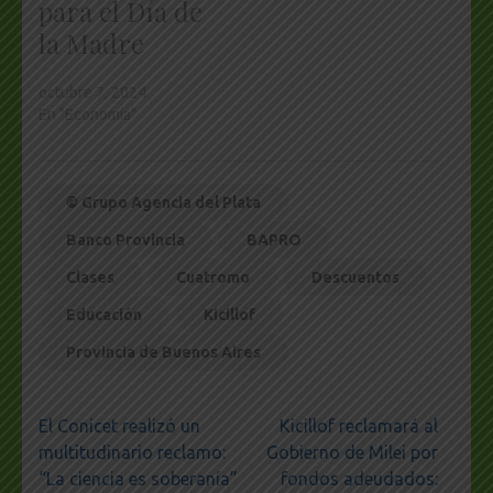
para el Día de
la Madre
octubre 7, 2024
En "Economía"
© Grupo Agencia del Plata
Banco Provincia
BAPRO
Clases
Cuatromo
Descuentos
Educación
Kicillof
Provincia de Buenos Aires
Navegación
El Conicet realizó un
Kicillof reclamará al
de
multitudinario reclamo:
Gobierno de Milei por
entradas
“La ciencia es soberanía”
fondos adeudados: