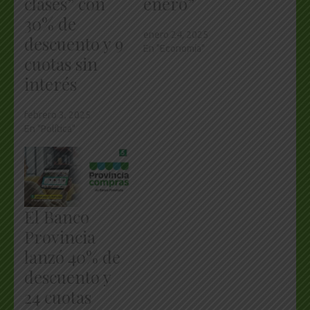
clases” con
enero”
30% de
enero 24, 2025
descuento y 9
En "Economía"
cuotas sin
interés
febrero 3, 2025
En "Política"
El Banco
Provincia
lanzó 40% de
descuento y
24 cuotas