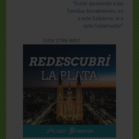
“Están ajustando a las
familias bonaerenses, no
a este Gobierno, ni a
este Gobernador”
ISSN 2796-9037