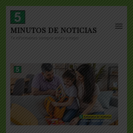
Skip
to
content
MINUTOS DE NOTICIAS
(Press
Enter)
Te informamos siempre antes y mejor