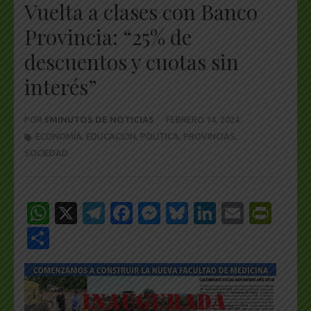
Vuelta a clases con Banco
Provincia: “25% de
descuentos y cuotas sin
interés”
POR
5MINUTOS DE NOTICIAS
FEBRERO 14, 2024
ECONOMÍA
,
EDUCACIÓN
,
POLÍTICA
,
PROVINCIAS
,
SOCIEDAD
WhatsApp
X
Telegram
Facebook
Messenger
Bluesky
LinkedIn
Email
Pri
Share