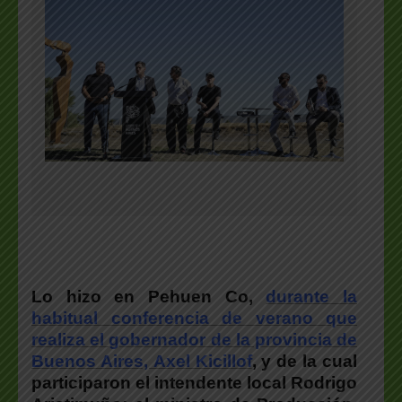
Lo hizo en Pehuen Co,
durante la
habitual conferencia de verano que
realiza el gobernador de la provincia de
Buenos Aires, Axel Kicillof
, y de la cual
participaron el intendente local Rodrigo