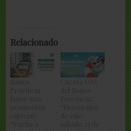
Relacionado
Banco
Cuenta DNI
Provincia
del Banco
lanzó una
Provincia:
promoción
“Descuentos
especial:
de este
“Vuelta a
sábado 25 de