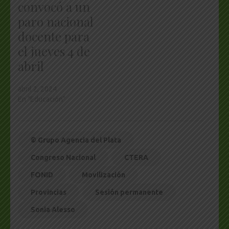
convocó a un
paro nacional
docente para
el jueves 4 de
abril
abril 2, 2024
En "Educación"
© Grupo Agencia del Plata
Congreso Nacional
CTERA
FONID
Movilización
Provincias
Sesión permanente
Sonia Alesso