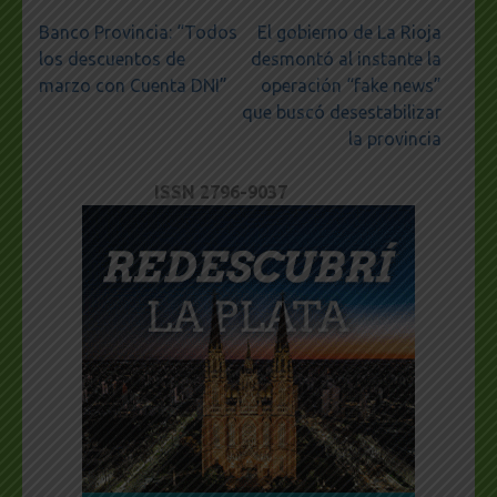
Navegación
Banco Provincia: “Todos
El gobierno de La Rioja
de
los descuentos de
desmontó al instante la
entradas
marzo con Cuenta DNI”
operación “fake news”
que buscó desestabilizar
la provincia
ISSN 2796-9037