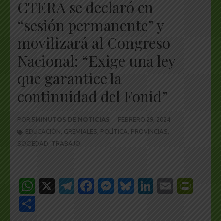
CTERA se declaró en
“sesión permanente” y
movilizará al Congreso
Nacional: “Exige una ley
que garantice la
continuidad del Fonid”
POR
5MINUTOS DE NOTICIAS
FEBRERO 29, 2024
EDUCACIÓN
,
GREMIALES
,
POLÍTICA
,
PROVINCIAS
,
SOCIEDAD
,
TRABAJO
WhatsApp
X
Telegram
Facebook
Messenger
Bluesky
LinkedIn
Email
Pri
Share