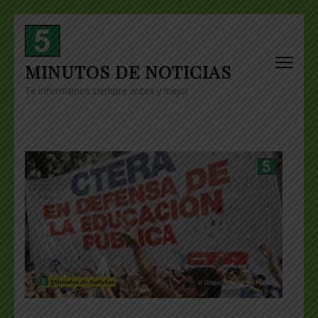
Skip
to
content
MINUTOS DE NOTICIAS
(Press
Enter)
Te informamos siempre antes y mejor