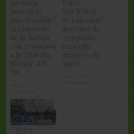
gremios
PARO
docentes y
NACIONAL
movilización
de todos los
al Congreso
docentes de
de la Nación
Argentina
con evocación
para este
a la “Marcha
jueves 23 de
Blanca” del
Mayo
‘88
mayo 20, 2024
En "Economía"
mayo 23, 2024
En "Economía"
CTERA