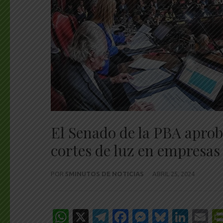
El Senado de la PBA aprobó
cortes de luz en empresas
POR
5MINUTOS DE NOTICIAS
ABRIL 25, 2024
WhatsApp
X
Telegram
Facebook
Messenge
Bluesk
Link
E