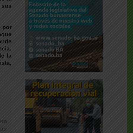
 sus
o por
loque
donde
cia.
e la
ista,
era
sas