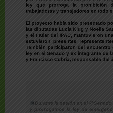
ley que prorroga la prohibición
trabajadoras y trabajadores en todo el 
El proyecto había sido presentado por
las diputadas Lucía Klug y Noelia S
y el titular del IPAC, mantuvieron u
estuvieron presentes representant
También participaron del encuentro 
ley en el Senado y ex integrante de l
y Francisco Cubría, responsable del
Durante la sesión en el
@Senado
y prorrogamos la ley de emergenci