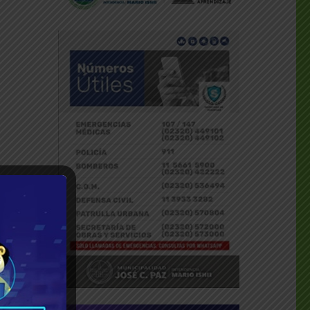
a la
adas