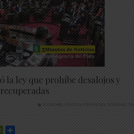
 la ley que prohíbe desalojos y
 recuperadas
ECONOMÍA
,
POLÍTICA
,
PROVINCIAS
,
SOCIEDAD
,
TR
r
y
edIn
mail
PrintFriendly
Share