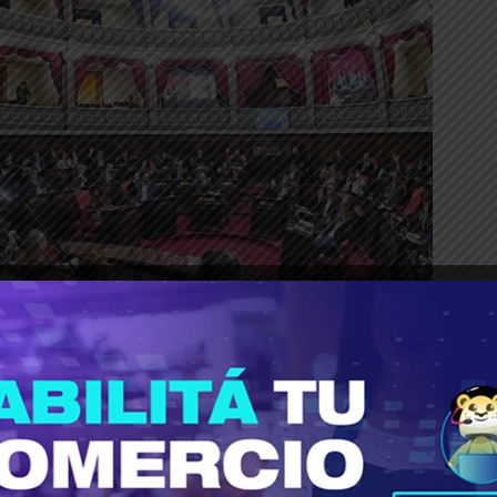
_____________________________________
ncia de Buenos Aires aprobó la ley que prorrog
acios de trabajo de cientos de empresas recuper