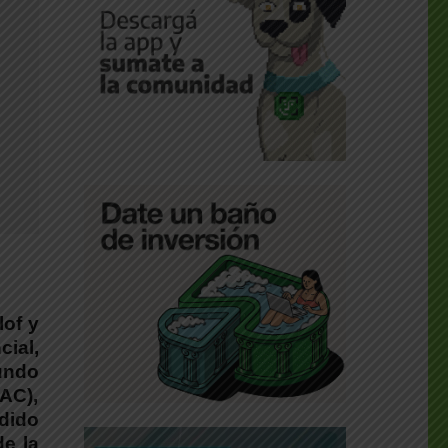
lof y
ial,
undo
PAC),
idido
de la