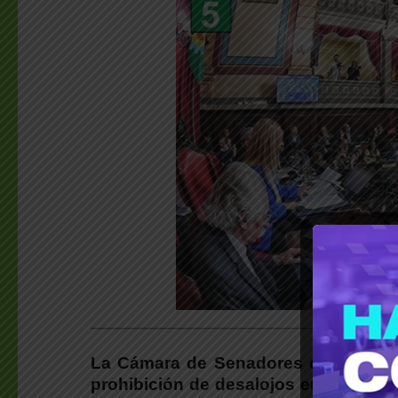
___________________________________________
La Cámara de Senadores de la provi
prohibición de desalojos en los esp