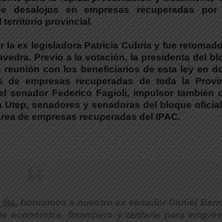
 de desalojos en empresas recuperadas por
territorio provincial.
 la ex legisladora Patricia Cubría y fue retomad
aavedra.
Previo a la votación, la presidenta del b
na reunión con los beneficiarios de esta ley en 
es de empresas recuperadas de toda la Provin
el senador Federico Fagioli, impulsor también d
a Utep, senadores y senadoras del bloque oficial
 área de empresas recuperadas del IPAC.
_Ba
, honramos a nuestro ex senador Daniel Barr
a económica, financiera y tarifaria para empre