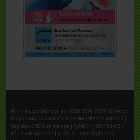
© 5 Minutos de Noticias | ISSN 2796-9037 | Director
Propietario: Oscar Dufour | DNM-INPI N°3.408.325 |
Registro DNDA en trámite | PyME N°1005758473 |
N° de edición 5357 | © 2013 - 2026 Todos los