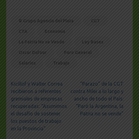
© Grupo Agencia del Plata
CGT
CTA
Economía
La Patria No se Vende
Ley Bases
Oscar Dufour
Paro General
Salarios
Trabajo
Navegación
Kicillof y Walter Correa
“Parazo” de la CGT
de
recibieron a referentes
contra Milei a lo largo y
entradas
gremiales de empresas
ancho de todo el País:
recuperadas: “Asumimos
“Paró la Argentina, la
el desafío de sostener
Patria no se vende”
los puestos de trabajo
en la Provincia”