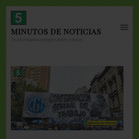
Skip
to
content
MINUTOS DE NOTICIAS
(Press
Enter)
Te informamos siempre antes y mejor