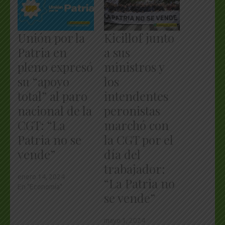
Unión por la
Kicillof junto
Patria en
a sus
pleno expresó
ministros y
su “apoyo
los
total” al paro
intendentes
nacional de la
peronistas
CGT: “La
marchó con
Patria no se
la CGT por el
vende”
día del
trabajador:
enero 14, 2024
“La Patria no
En "Economía"
se vende”
mayo 1, 2024