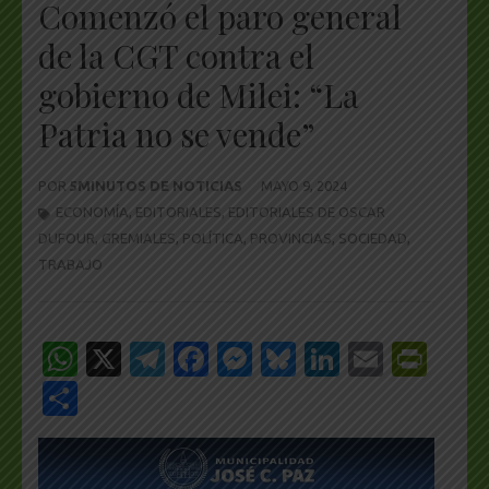
Comenzó el paro general
de la CGT contra el
gobierno de Milei: “La
Patria no se vende”
POR
5MINUTOS DE NOTICIAS
MAYO 9, 2024
ECONOMÍA
,
EDITORIALES
,
EDITORIALES DE OSCAR
DUFOUR
,
GREMIALES
,
POLÍTICA
,
PROVINCIAS
,
SOCIEDAD
,
TRABAJO
WhatsApp
X
Telegram
Facebook
Messenger
Bluesky
LinkedIn
Email
Pri
Share