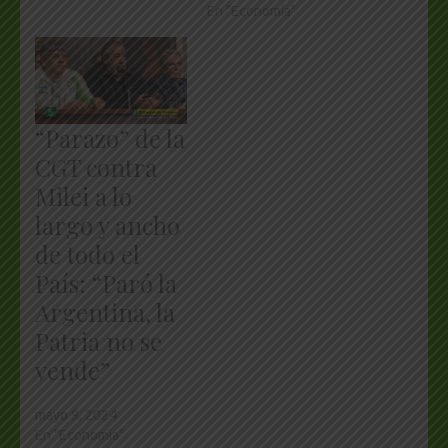
En "Economía"
“Parazo” de la
CGT contra
Milei a lo
largo y ancho
de todo el
País: “Paró la
Argentina, la
Patria no se
vende”
mayo 9, 2024
En "Economía"