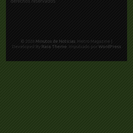
derechos reservados
© 2026
Minutos de Noticias
. Metro Magazine |
Developed By
Rara Theme
. Impulsado por
WordPress