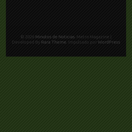
© 2026
Minutos de Noticias
. Metro Magazine |
Developed By
Rara Theme
. Impulsado por
WordPress