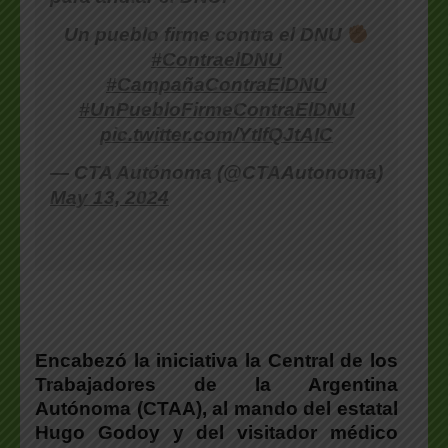
Un pueblo firme contra el DNU
#ContraelDNU
#CampañaContraElDNU
#UnPuebloFirmeContraElDNU
pic.twitter.com/YtIfQJtAIC
— CTA Autónoma (@CTAAutonoma)
May 13, 2024
Encabezó la iniciativa la Central de los
Trabajadores de la Argentina
Autónoma (CTAA), al mando del estatal
Hugo Godoy y del visitador médico