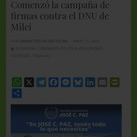
Comenzó la campaña de
firmas contra el DNU de
Milei
POR
5MINUTOS DE NOTICIAS
MAYO 13, 2024
ECONOMÍA
,
GREMIALES
,
POLÍTICA
,
PROVINCIAS
,
SOCIEDAD
,
TRABAJO
WhatsApp
X
Telegram
Facebook
Messenger
Bluesky
LinkedIn
Email
Pri
Share