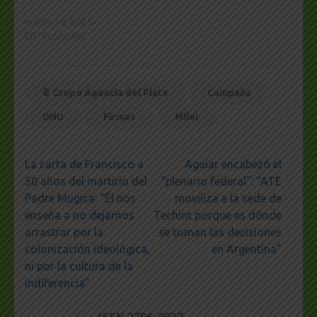
marzo 10, 2025
En "Economía"
© Grupo Agencia del Plata
Campaña
DNU
Firmas
Milei
Navegación
La carta de Francisco a
Aguiar encabezó el
de
50 años del martirio del
“plenario federal”: “ATE
entradas
Padre Mugica: “Él nos
moviliza a la sede de
enseña a no dejarnos
Techint porque es dónde
arrastrar por la
se toman las decisiones
colonización ideológica,
en Argentina”
ni por la cultura de la
indiferencia”