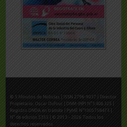
© 5 Minutos de Noticias | ISSN 2796-9037 | Director
Propietario: Oscar Dufour | DNM-INPI N°3.408.325 |
Registro DNDA en trámite | PyME N°1005758473 |
N° de edición 5355 | © 2013 - 2026 Todos los
derechos reservados