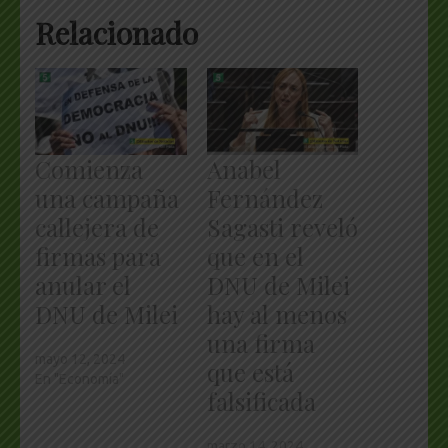
Relacionado
Comienza
Anabel
una campaña
Fernández
callejera de
Sagasti reveló
firmas para
que en el
anular el
DNU de Milei
DNU de Milei
hay al menos
una firma
mayo 12, 2024
que está
En "Economía"
falsificada
marzo 14, 2024