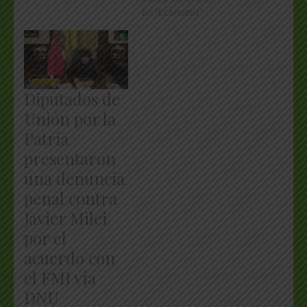
En "Economía"
Diputados de
Unión por la
Patria
presentaron
una denuncia
penal contra
Javier Milei
por el
acuerdo con
el FMI vía
DNU