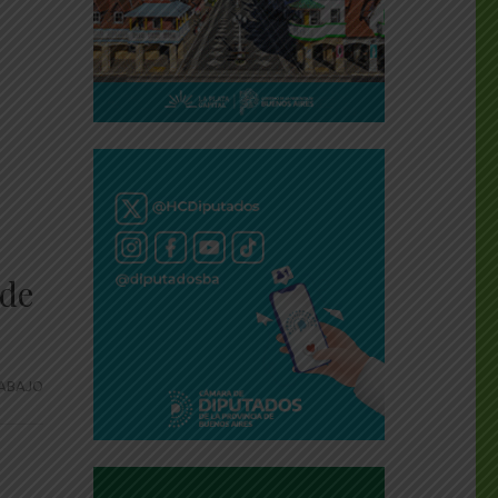
 de
ABAJO