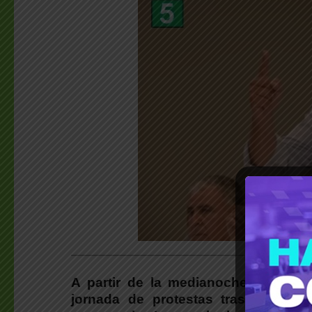
___________________________________________
A partir de la medianoche de este 
jornada de protestas tras el fraca