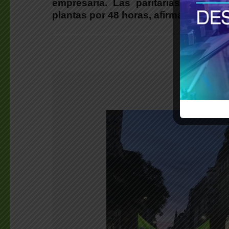
empresaria. Las paritarias de Alim
plantas por 48 horas, afirmaron.