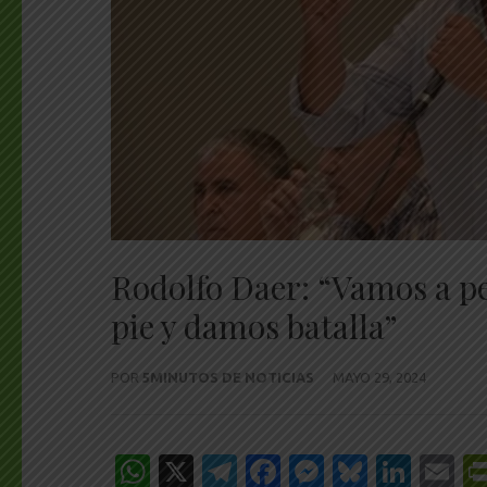
Rodolfo Daer: “Vamos a p
pie y damos batalla”
POR
5MINUTOS DE NOTICIAS
MAYO 29, 2024
WhatsApp
X
Telegram
Facebook
Messenge
Bluesk
Link
E