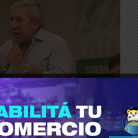
_____________________________________
29 de mayo, el gremio de Alimentación inició
so de las negociaciones paritarias con la cá