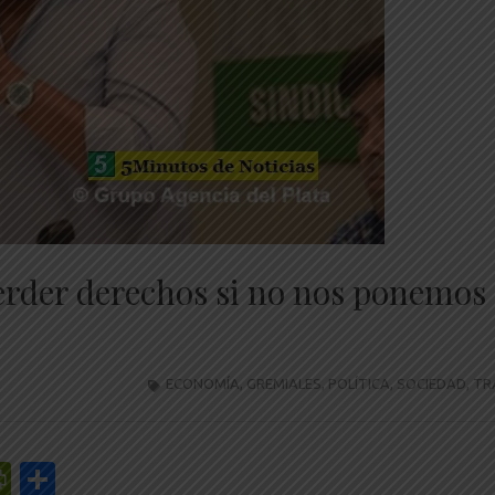
erder derechos si no nos ponemos
ECONOMÍA
,
GREMIALES
,
POLÍTICA
,
SOCIEDAD
,
TR
r
y
edIn
mail
PrintFriendly
Share