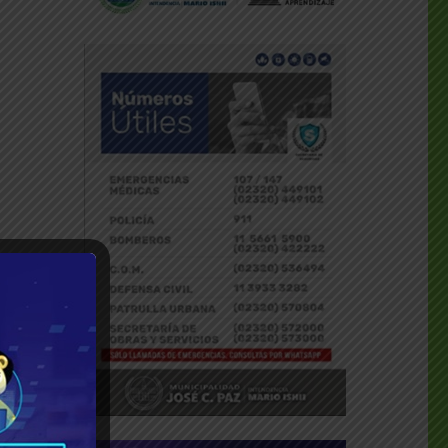
 una
mara