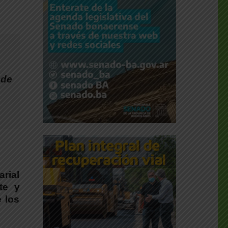
 de
arial
te y
e los