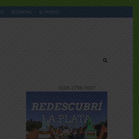
JO
SEGURIDAD
EL MUNDO
ISSN 2796-9037