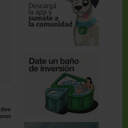
ctivo
horas