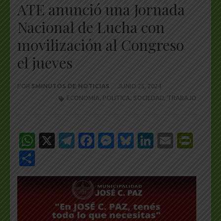
ATE anunció una Jornada
Nacional de Lucha con
movilización al Congreso
el jueves
POR
5MINUTOS DE NOTICIAS
JUNIO 25, 2024
ECONOMÍA
,
POLÍTICA
,
SOCIEDAD
,
TRABAJO
WhatsApp
X
Telegram
Facebook
Messenger
Bluesky
LinkedIn
Email
Pri
Share