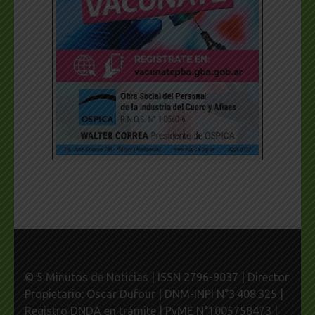
© 5 Minutos de Noticias | ISSN 2796-9037 | Director
Propietario: Oscar Dufour | DNM-INPI N°3.408.325 |
Registro DNDA en trámite | PyME N°1005758473 |