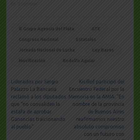
En "Economía"
© Grupo Agencia del Plata
ATE
Congreso Nacional
Estatales
Jornada Nacional de Lucha
Ley Bases
Movilización
Rodolfo Aguiar
Navegación
Liderados por Sergio
Kicillof participó del
de
Palazzo La Bancaria
Encuentro Federal por la
entradas
reclamó a los diputados
Memoria en la AMIA: “En
que “no convaliden la
nombre de la provincia
estafa de aprobar
de Buenos Aires
Ganancias traicionando
reafirmamos nuestro
al pueblo”
absoluto compromiso
con un futuro con