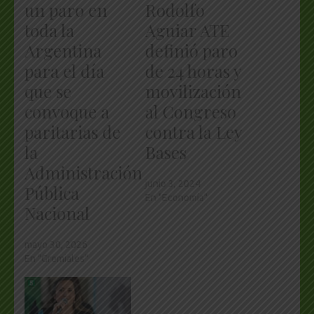
un paro en
Rodolfo
toda la
Aguiar ATE
Argentina
definió paro
para el día
de 24 horas y
que se
movilización
convoque a
al Congreso
paritarias de
contra la Ley
la
Bases
Administración
junio 3, 2024
Pública
En "Economía"
Nacional
mayo 30, 2026
En "Gremiales"