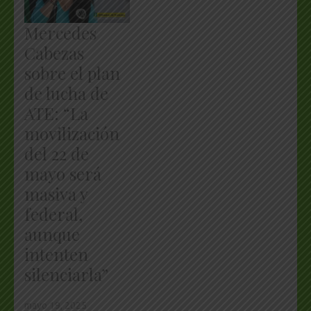
Mercedes
Cabezas
sobre el plan
de lucha de
ATE: “La
movilización
del 22 de
mayo será
masiva y
federal,
aunque
intenten
silenciarla”
mayo 19, 2025