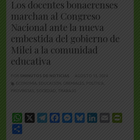
Los docentes bonaerenses
marchan al Congreso
Nacional ante la nueva
embestida del gobierno de
Milei a la comunidad
educativa
POR
5MINUTOS DE NOTICIAS
AGOSTO 13, 2024
ECONOMÍA
,
EDUCACIÓN
,
GREMIALES
,
POLÍTICA
,
PROVINCIAS
,
SOCIEDAD
,
TRABAJO
WhatsApp
X
Telegram
Facebook
Messenger
Bluesky
LinkedIn
Email
Pri
Share