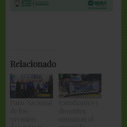
Relacionado
Paro Nacional
Estudiantes y
de los
docentes
gremios
sumaron el
docentes y
apoyo de