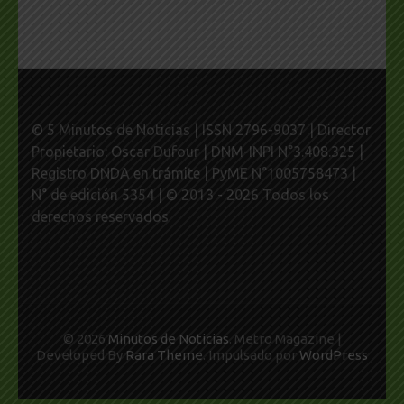
© 5 Minutos de Noticias | ISSN 2796-9037 | Director
Propietario: Oscar Dufour | DNM-INPI N°3.408.325 |
Registro DNDA en trámite | PyME N°1005758473 |
N° de edición 5354 | © 2013 - 2026 Todos los
derechos reservados
© 2026
Minutos de Noticias
. Metro Magazine |
Developed By
Rara Theme
. Impulsado por
WordPress