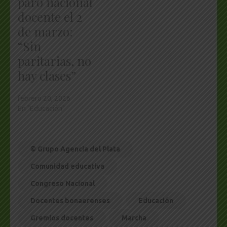
paro nacional
docente el 2
de marzo:
“Sin
paritarias, no
hay clases”
febrero 20, 2026
En "Educación"
© Grupo Agencia del Plata
Comunidad educativa
Congreso Nacional
Docentes bonaerenses
Educación
Gremios docentes
Marcha