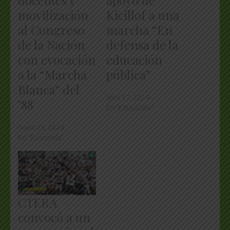
movilización
Kicillof a una
al Congreso
marcha “En
de la Nación
defensa de la
con evocación
educación
a la “Marcha
pública”
Blanca” del
abril 17, 2024
‘88
En "Educación"
mayo 23, 2024
En "Economía"
CTERA
convocó a un