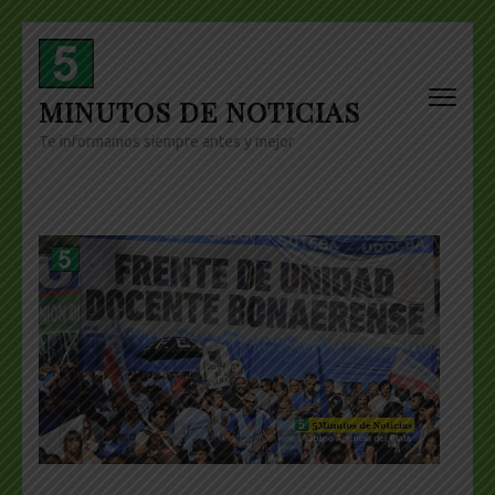
Skip
to
content
MINUTOS DE NOTICIAS
(Press
Enter)
Te informamos siempre antes y mejor