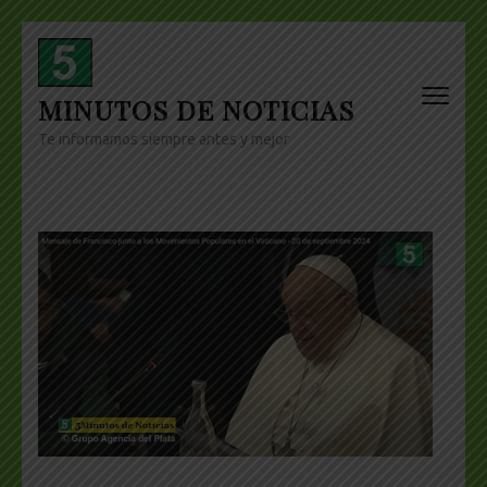
Skip
to
content
MINUTOS DE NOTICIAS
(Press
Enter)
Te informamos siempre antes y mejor