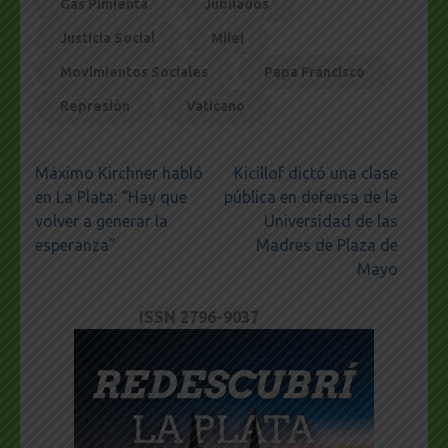
Gas Pimienta
Jubilados
Justicia Social
Milei
Movimientos Sociales
Papa Francisco
Represión
Vaticano
Navegación
Máximo Kirchner habló
Kicillof dictó una clase
de
en La Plata: “Hay que
pública en defensa de la
entradas
volver a generar la
Universidad de las
esperanza”
Madres de Plaza de
Mayo
ISSN 2796-9037