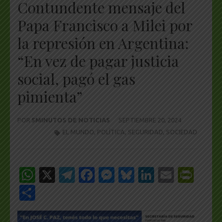
Contundente mensaje del
Papa Francisco a Milei por
la represión en Argentina:
“En vez de pagar justicia
social, pagó el gas
pimienta”
POR
5MINUTOS DE NOTICIAS
SEPTIEMBRE 20, 2024
EL MUNDO
,
POLÍTICA
,
SEGURIDAD
,
SOCIEDAD
WhatsApp
X
Telegram
Facebook
Messenger
Bluesky
LinkedIn
Email
Pri
Share