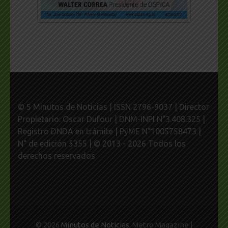
© 5 Minutos de Noticias | ISSN 2796-9037 | Director
Propietario: Oscar Dufour | DNM-INPI N°3.408.325 |
Registro DNDA en trámite | PyME N°1005758473 |
N° de edición 5355 | © 2013 - 2026 Todos los
derechos reservados
© 2026
Minutos de Noticias
. Metro Magazine |