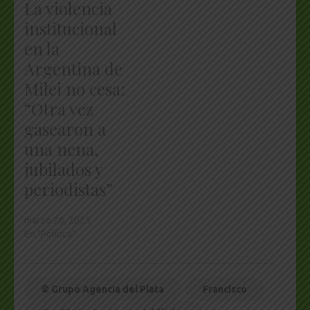
La violencia
institucional
en la
Argentina de
Milei no cesa:
“Otra vez
gasearon a
una nena,
jubilados y
periodistas”
marzo 26, 2025
En "Política"
© Grupo Agencia del Plata
Francisco