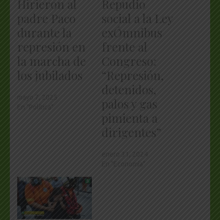
Hirieron al
Repudio
padre Paco
social a la Ley
durante la
exÓmnibus
represión en
frente al
la marcha de
Congreso:
los jubilados
“Represión,
detenidos,
mayo 7, 2025
palos y gas
En "Política"
pimienta a
dirigentes”
enero 31, 2024
En "Economía"