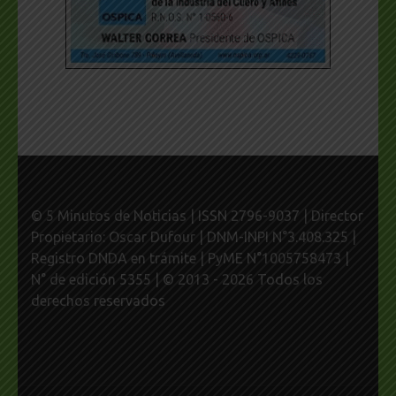
© 5 Minutos de Noticias | ISSN 2796-9037 | Director
Propietario: Oscar Dufour | DNM-INPI N°3.408.325 |
Registro DNDA en trámite | PyME N°1005758473 |
N° de edición 5355 | © 2013 - 2026 Todos los
derechos reservados