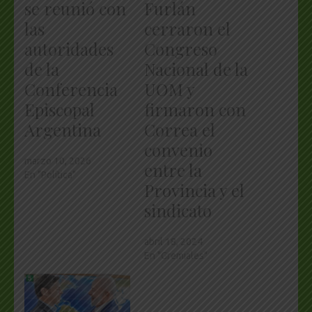
se reunió con
Furlán
las
cerraron el
autoridades
Congreso
de la
Nacional de la
Conferencia
UOM y
Episcopal
firmaron con
Argentina
Correa el
convenio
marzo 10, 2026
entre la
En "Política"
Provincia y el
sindicato
abril 18, 2024
En "Gremiales"