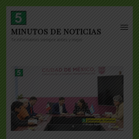
Skip
to
content
MINUTOS DE NOTICIAS
(Press
Enter)
Te informamos siempre antes y mejor