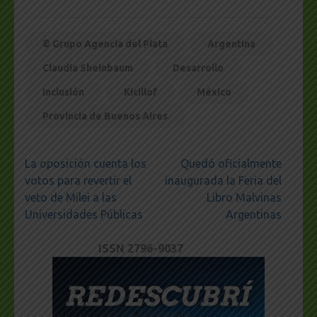
© Grupo Agencia del Plata
Argentina
Claudia Sheinbaum
Desarrollo
Inclusión
Kicillof
México
Provincia de Buenos Aires
Navegación
La oposición cuenta los
Quedó oficialmente
de
votos para revertir el
inaugurada la Feria del
entradas
veto de Milei a las
Libro Malvinas
Universidades Públicas
Argentinas
ISSN 2796-9037