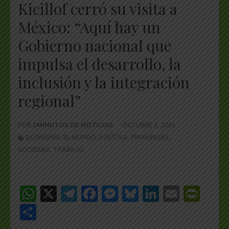
Kicillof cerró su visita a
México: “Aquí hay un
Gobierno nacional que
impulsa el desarrollo, la
inclusión y la integración
regional”
POR
5MINUTOS DE NOTICIAS
OCTUBRE 3, 2024
ECONOMÍA
,
EL MUNDO
,
POLÍTICA
,
PROVINCIAS
,
SOCIEDAD
,
TRABAJO
WhatsApp
X
Telegram
Facebook
Messenger
Bluesky
LinkedIn
Email
Pri
Share