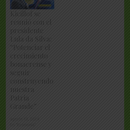
Kicillof se
reunió con el
presidente
Lula da Silva:
“Potenciar el
crecimiento
bonaerense y
seguir
construyendo
nuestra
Patria
Grande”
agosto 13, 2024
En "Economía"