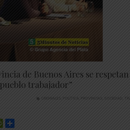
vincia de Buenos Aires se respetan
 pueblo trabajador”
GREMIALES
,
POLÍTICA
,
PROVINCIAS
,
SOCIEDAD
,
TR
r
y
edIn
mail
PrintFriendly
Share