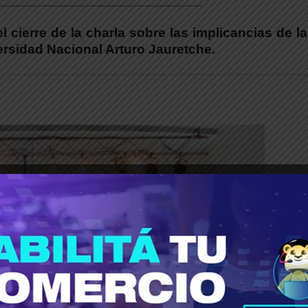
_____________________________________
el cierre de la charla sobre las implicancias de l
ersidad Nacional Arturo Jauretche.