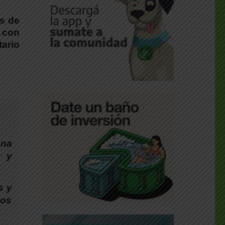
es de
o con
tario
una
s y
s y
los