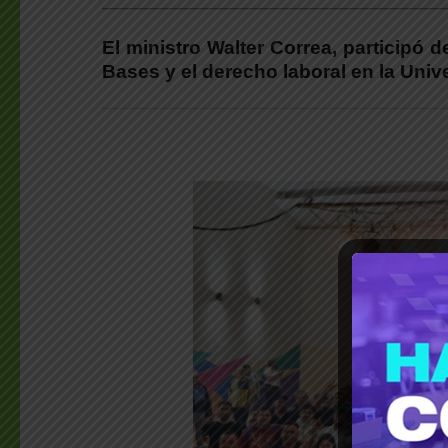
___________________________________________
El ministro Walter Correa, participó d
Bases y el derecho laboral en la Univ