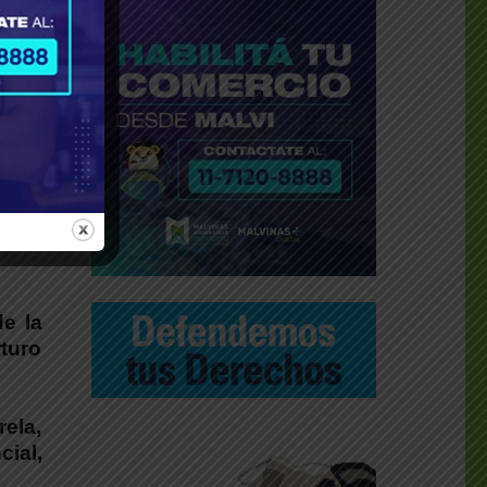
de la
turo
ela,
cial,