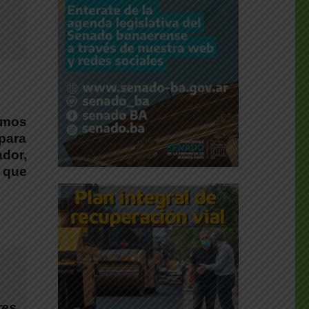
amos
 para
dor,
 que
res