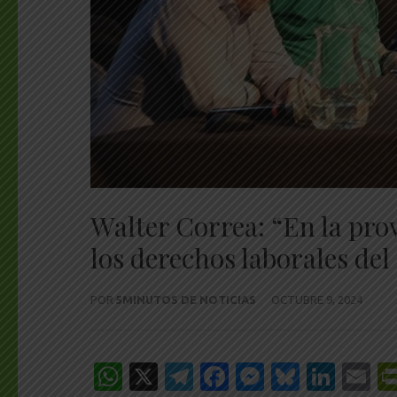
Walter Correa: “En la pro
los derechos laborales del
POR
5MINUTOS DE NOTICIAS
OCTUBRE 9, 2024
WhatsApp
X
Telegram
Facebook
Messenge
Bluesk
Link
E