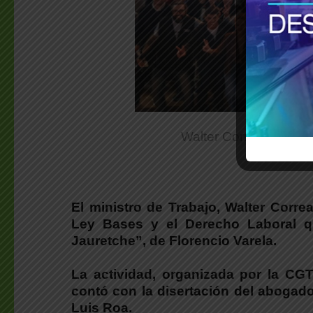
Walter Correa en la U
El ministro de Trabajo,
Walter Corre
Ley Bases y el Derecho Laboral qu
Jauretche”
, de Florencio Varela.
La actividad, organizada por la CGT
contó con la disertación del abogado 
Luis Roa
.