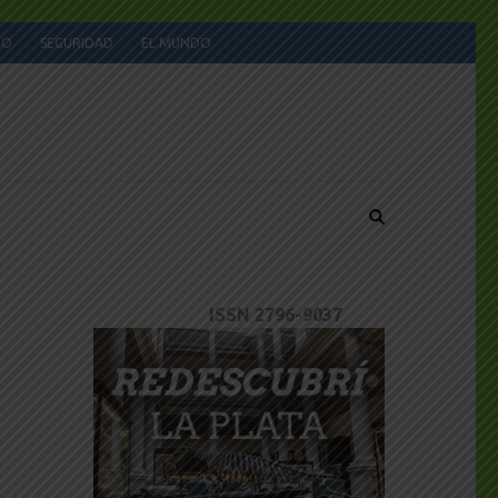
JO
SEGURIDAD
EL MUNDO
ISSN 2796-9037