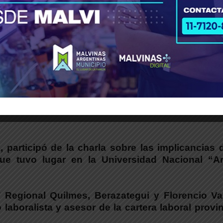
niversidad Nacional “Arturo Jauretche”.
a
, participó de la
charla sobre las implicancias 
e tuvo lugar en la Universidad Nacional “Ar
 Regional Quilmes, Berazategui y Florencio Var
laboralista y asesor de la cartera laboral provin