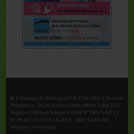
© 5 Minutos de Noticias | ISSN 2796-9037 | Director
Propietario: Oscar Dufour | DNM-INPI N°3.408.325 |
Registro DNDA en trámite | PyME N°1005758473 |
N° de edición 5356 | © 2013 - 2026 Todos los
derechos reservados