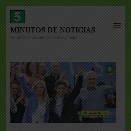
Skip
to
content
MINUTOS DE NOTICIAS
(Press
Enter)
Te informamos siempre antes y mejor