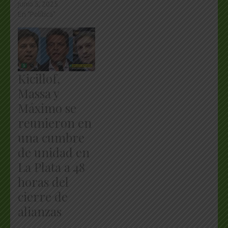
junio 5, 2025
En "Política"
Kicillof,
Massa y
Máximo se
reunieron en
una cumbre
de unidad en
La Plata a 48
horas del
cierre de
alianzas