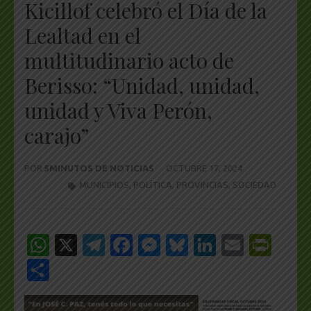
Kicillof celebró el Día de la
Lealtad en el
multitudinario acto de
Berisso: “Unidad, unidad,
unidad y Viva Perón,
carajo”
POR
5MINUTOS DE NOTICIAS
OCTUBRE 17, 2024
MUNICIPIOS
,
POLÍTICA
,
PROVINCIAS
,
SOCIEDAD
WhatsApp
X
Telegram
Facebook
Messenger
Bluesky
LinkedIn
Email
Pri
Share