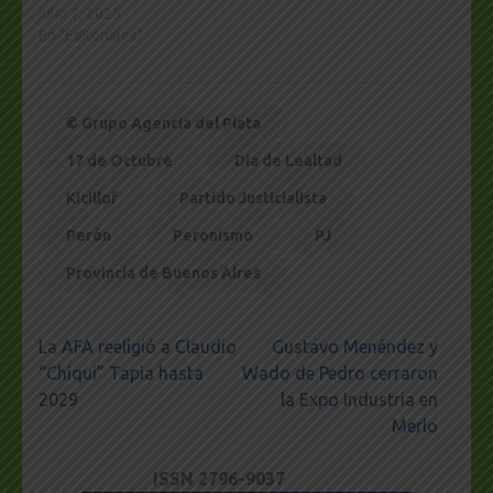
julio 7, 2025
En "Editoriales"
© Grupo Agencia del Plata
17 de Octubre
Dia de Lealtad
Kicillof
Partido Justicialista
Perón
Peronismo
PJ
Provincia de Buenos Aires
Navegación
La AFA reeligió a Claudio
Gustavo Menéndez y
de
“Chiqui” Tapia hasta
Wado de Pedro cerraron
entradas
2029
la Expo Industria en
Merlo
ISSN 2796-9037