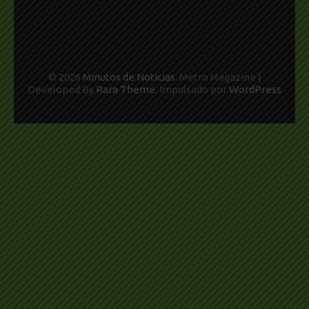
© 2026
Minutos de Noticias
. Metro Magazine |
Developed By
Rara Theme
. Impulsado por
WordPress