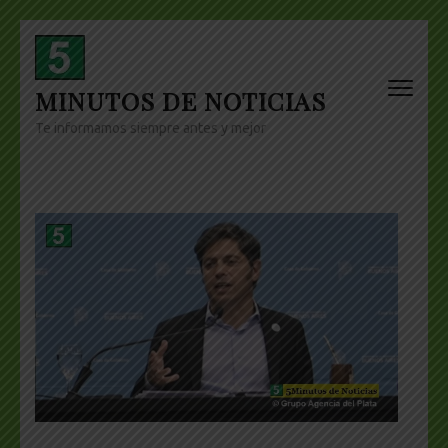
Skip
to
content
MINUTOS DE NOTICIAS
(Press
Enter)
Te informamos siempre antes y mejor