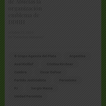
de Abuelas la
organización
emblema de
DDHH
octubre 23, 2024
En "Derechos Humanos"
© Grupo Agencia del Plata
Argentina
Axel Kicillof
Cristina Kirchner
Cumbre
Oscar Dufour
Partido Justicialista
Peronismo
PJ
Sergio Massa
Unidad Peronista