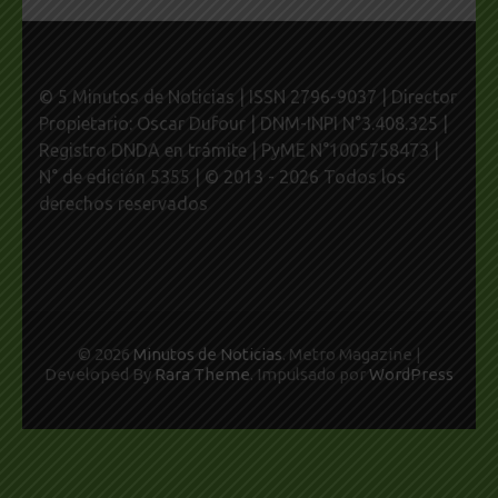
© 5 Minutos de Noticias | ISSN 2796-9037 | Director
Propietario: Oscar Dufour | DNM-INPI N°3.408.325 |
Registro DNDA en trámite | PyME N°1005758473 |
N° de edición 5355 | © 2013 - 2026 Todos los
derechos reservados
© 2026
Minutos de Noticias
. Metro Magazine |
Developed By
Rara Theme
. Impulsado por
WordPress