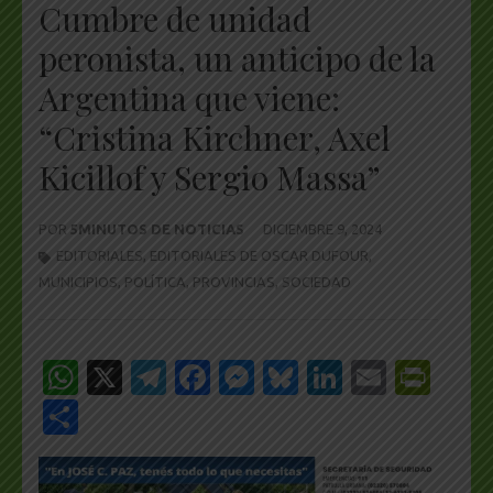
Cumbre de unidad
peronista, un anticipo de la
Argentina que viene:
“Cristina Kirchner, Axel
Kicillof y Sergio Massa”
POR
5MINUTOS DE NOTICIAS
DICIEMBRE 9, 2024
EDITORIALES
,
EDITORIALES DE OSCAR DUFOUR
,
MUNICIPIOS
,
POLÍTICA
,
PROVINCIAS
,
SOCIEDAD
WhatsApp
X
Telegram
Facebook
Messenger
Bluesky
LinkedIn
Email
Pri
Share