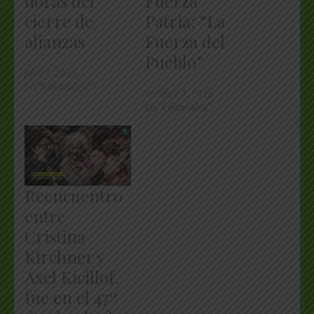
horas del
Fuerza
cierre de
Patria: “La
alianzas
Fuerza del
Pueblo”
julio 7, 2025
En "Editoriales"
octubre 1, 2025
En "Editoriales"
Reencuentro
entre
Cristina
Kirchner y
Axel Kicillof,
fue en el 47º