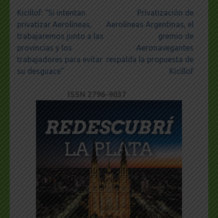
Navegación
Kicillof: “Si intentan
Privatización de
de
privatizar Aerolíneas,
Aerolíneas Argentinas, el
entradas
trabajaremos junto a las
gremio de
provincias y los
Aeronavegantes
trabajadores para evitar
respalda la propuesta de
su desguace”
Kicillof
ISSN 2796-9037