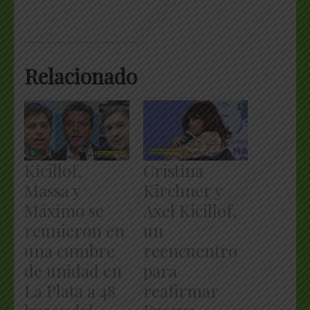
Relacionado
Kicillof,
Cristina
Massa y
Kirchner y
Máximo se
Axel Kicillof,
reunieron en
un
una cumbre
reencuentro
de unidad en
para
La Plata a 48
reafirmar