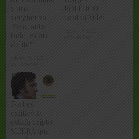
y una
POLÍTICO
vergüenza.
contra Milei
Pero, ante
febrero 17, 2025
todo, es un
En "Judiciales"
delito”
febrero 15, 2025
En "Economía"
Forbes
calificó la
estafa cripto
$LIBRA que