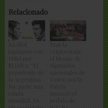
Relacionado
Kicillof
Tras la
lapidario con
criptoestafa,
Milei por
el bloque de
$LIBRA: “El
diputados
presidente de
nacionales de
la Argentina
Unión por la
fue parte una
Patria
estafa
anunció el
mundial. Es
pedido de
un escándalo
JUICIO