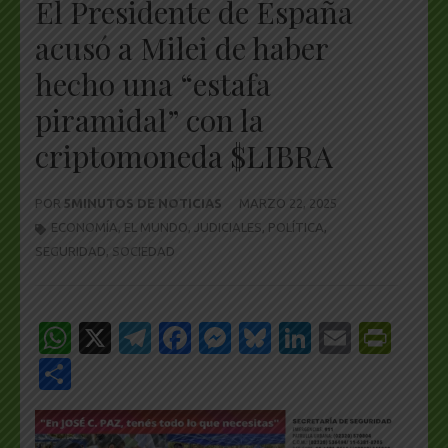
El Presidente de España
acusó a Milei de haber
hecho una “estafa
piramidal” con la
criptomoneda $LIBRA
POR
5MINUTOS DE NOTICIAS
MARZO 22, 2025
ECONOMÍA
,
EL MUNDO
,
JUDICIALES
,
POLÍTICA
,
SEGURIDAD
,
SOCIEDAD
WhatsApp
X
Telegram
Facebook
Messenger
Bluesky
LinkedIn
Email
Pri
Share