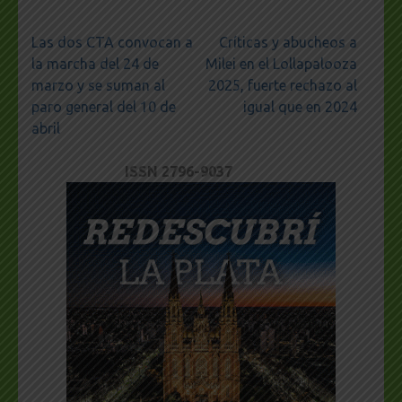
Navegación
Las dos CTA convocan a
Críticas y abucheos a
de
la marcha del 24 de
Milei en el Lollapalooza
entradas
marzo y se suman al
2025, fuerte rechazo al
paro general del 10 de
igual que en 2024
abril
ISSN 2796-9037