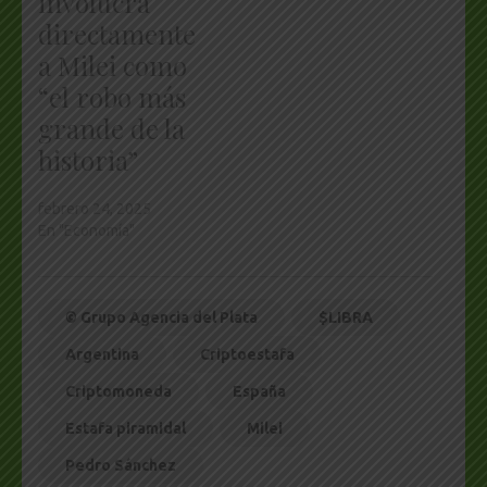
involucra
directamente
a Milei como
“el robo más
grande de la
historia”
febrero 24, 2025
En "Economía"
© Grupo Agencia del Plata
$LIBRA
Argentina
Criptoestafa
Criptomoneda
España
Estafa piramidal
Milei
Pedro Sánchez