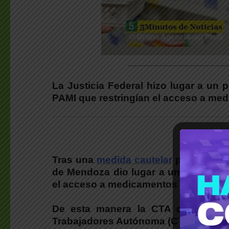
________________________
La Justicia Federal hizo lugar a un
PAMI que restringían el acceso a med
Tras una
medida cautelar
presentada 
de Mendoza dio lugar a un pedido par
el acceso a medicamentos gratuitos p
De esta manera la CTA de los Trab
Trabajadores Autónoma (CTA-A) celebr