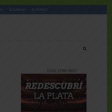
JO
SEGURIDAD
EL MUNDO
ISSN 2796-9037