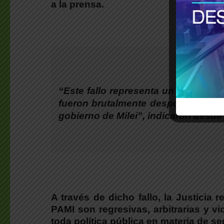
a la prensa.
“Este fallo representa un reconocim
fueron brutalmente despojados los j
gobierno de Milei”, indicaron desde
A través de dicho fallo, la Justicia
PAMI son regresivas, arbitrarias y v
toda política pública en materia de se