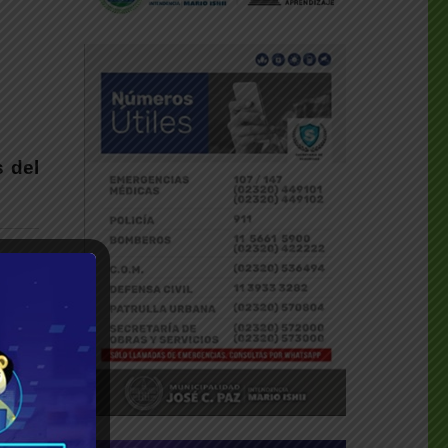
 del
l N°2
ngían
l de
icado