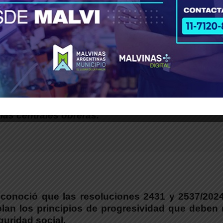
iento por parte de la Justicia a un derecho del 
ubilados y las jubiladas de este país por parte 
 las centrales obreras.
 reconoció que las resoluciones 2431 y 2537/202
iolan los principios de progresividad que deben 
guridad social.