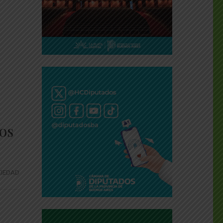
tos
IEDAD