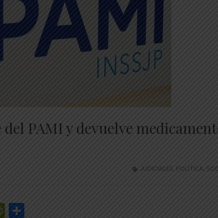
rte del PAMI y devuelve medicamen
JUDICIALES
,
POLÍTICA
,
SOC
r
y
edIn
mail
PrintFriendly
Share