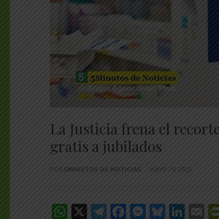
La Justicia frena el reco
gratis a jubilados
POR
5MINUTOS DE NOTICIAS
MAYO 29, 2025
WhatsApp
X
Telegram
Facebook
Messenge
Bluesk
Link
E