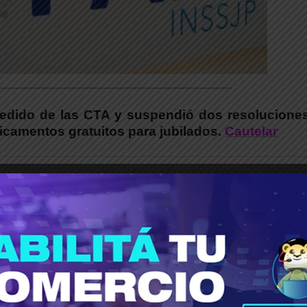
___________________________________________
 pedido de las CTA y suspendió dos resoluciones
icamentos gratuitos para jubilados.
Cautelar
por las centrales sindicales, el Juzgado Federa
a dejar sin efecto dos resoluciones que restri
ara jubiladas y jubilados del PAMI.
ajadores y Trabajadoras (CTA-T) y la Centra
aron la decisión judicial a través de un comun