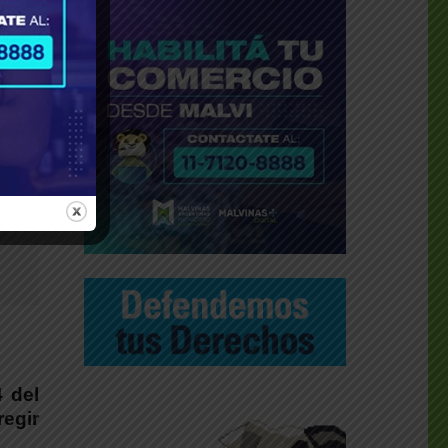
que
del
4 del
regir