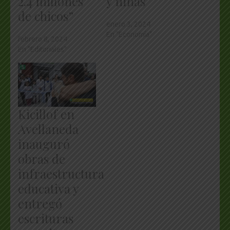
2.4 millones
y niñas
de chicos”
enero 3, 2024
En "Economía"
febrero 8, 2024
En "Editoriales"
Kicillof en
Avellaneda
inauguró
obras de
infraestructura
educativa y
entregó
escrituras