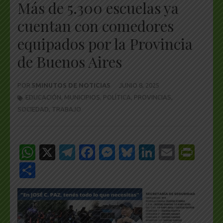
Más de 5.300 escuelas ya
cuentan con comedores
equipados por la Provincia
de Buenos Aires
POR
5MINUTOS DE NOTICIAS
JUNIO 8, 2025
EDUCACIÓN
,
MUNICIPIOS
,
POLÍTICA
,
PROVINCIAS
,
SOCIEDAD
,
TRABAJO
WhatsApp
X
Telegram
Facebook
Messenger
Bluesky
LinkedIn
Email
Pri
Share