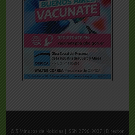
© 5 Minutos de Noticias | ISSN 2796-9037 | Director