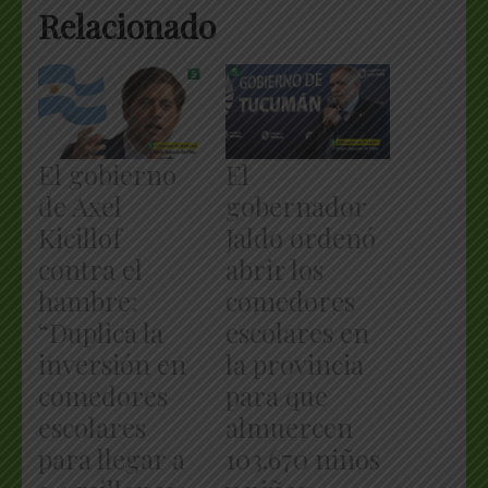
Relacionado
El gobierno
El
de Axel
gobernador
Kicillof
Jaldo ordenó
contra el
abrir los
hambre:
comedores
“Duplica la
escolares en
inversión en
la provincia
comedores
para que
escolares
almuercen
para llegar a
103.670 niños