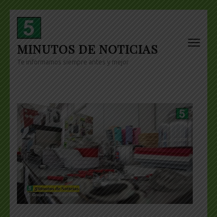
Skip
to
content
MINUTOS DE NOTICIAS
(Press
Enter)
Te informamos siempre antes y mejor