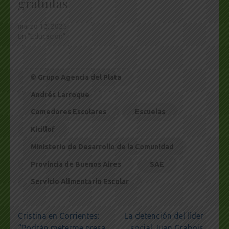
gratuitas
marzo 12, 2025
En "Educación"
© Grupo Agencia del Plata
Andrés Larroque
Comedores Escolares
Escuelas
Kicillof
Ministerio de Desarrollo de la Comunidad
Provincia de Buenos Aires
SAE
Servicio Alimentario Escolar
Navegación
Cristina en Corrientes:
La detención del líder
de
“Podrán meterme presa
social Juan Grabois