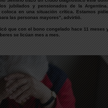
io Semino trazó un crudo diagnóstico este dom
los jubilados y pensionados de la Argentina.
o coloca en una situación crítica. Estamos pid
 para las personas mayores”, advirtió.
plicó que con el bono congelado hace 11 meses y
aberes se licúan mes a mes.