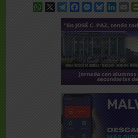
WhatsApp
X
Telegram
Facebook
Messenge
Bluesk
Link
E