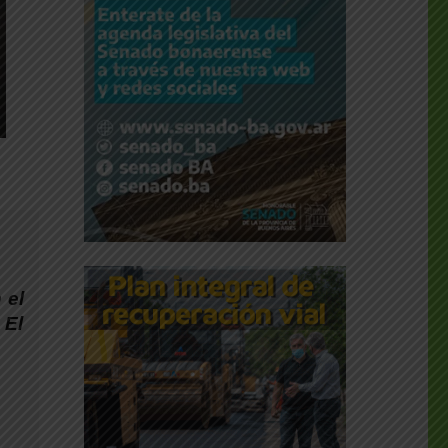
 el
 El