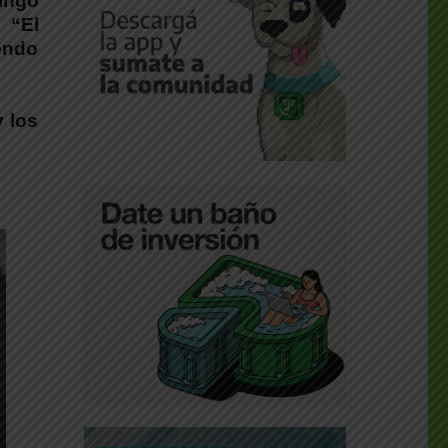
ingo
 “El
iendo
 los