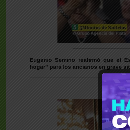
________________________
Eugenio Semino reafirmó que el Es
hogar” para los ancianos en grave s