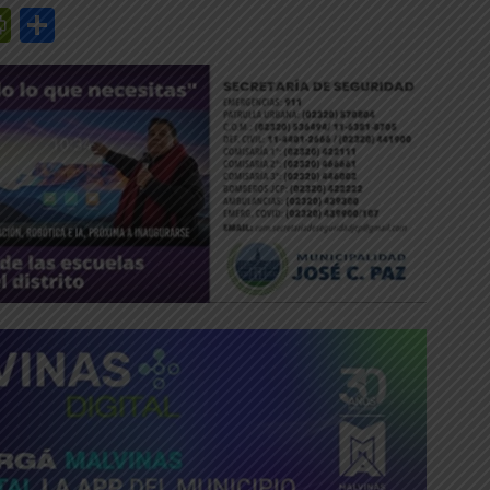
r
y
edIn
mail
PrintFriendly
Share