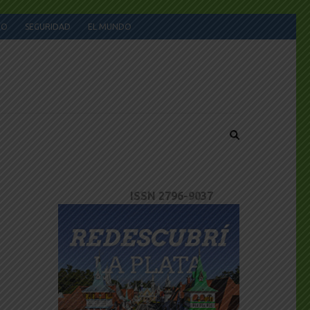
JO
SEGURIDAD
EL MUNDO
ISSN 2796-9037