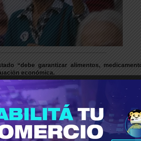
___________________________________________
tado “debe garantizar alimentos, medicament
ituación económica.