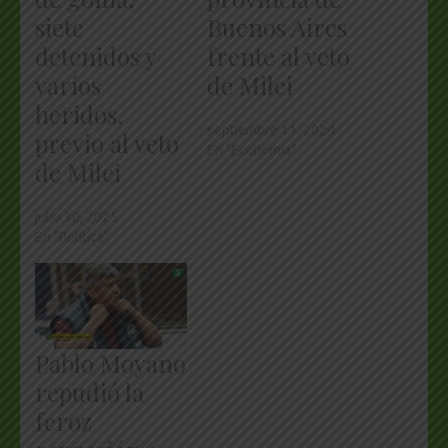
siete
Buenos Aires
detenidos y
frente al veto
varios
de Milei
heridos,
septiembre 11, 2024
previo al veto
En "Economía"
de Milei
julio 30, 2025
En "Política"
Pablo Moyano
repudió la
feroz