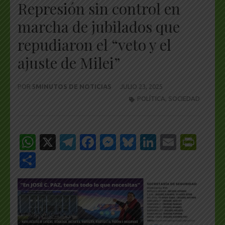
Represión sin control en
marcha de jubilados que
repudiaron el “veto y el
ajuste de Milei”
POR
5MINUTOS DE NOTICIAS
JULIO 23, 2025
POLÍTICA
,
SOCIEDAD
WhatsApp
X
Telegram
Facebook
Messenger
Bluesky
LinkedIn
Email
Pri
Share