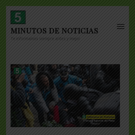
Skip
to
content
MINUTOS DE NOTICIAS
(Press
Enter)
Te informamos siempre antes y mejor