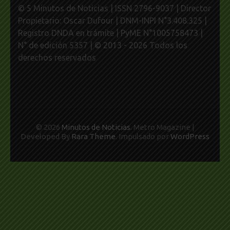
© 5 Minutos de Noticias | ISSN 2796-9037 | Director
Propietario: Oscar Dufour | DNM-INPI N°3.408.325 |
Registro DNDA en trámite | PyME N°1005758473 |
N° de edición 5357 | © 2013 - 2026 Todos los
derechos reservados
© 2026
Minutos de Noticias
. Metro Magazine |
Developed By
Rara Theme
. Impulsado por
WordPress