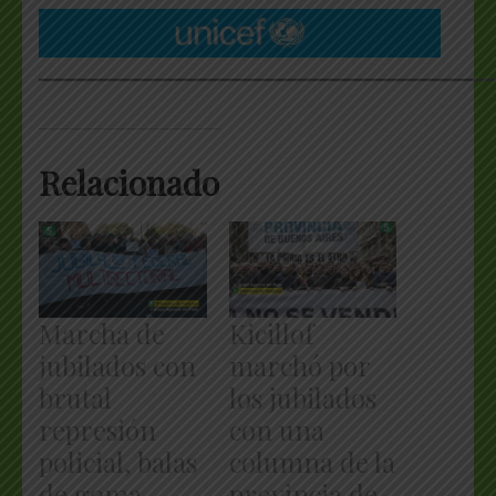
___________________________________________________
Relacionado
Marcha de
Kicillof
jubilados con
marchó por
brutal
los jubilados
represión
con una
policial, balas
columna de la
de goma,
provincia de