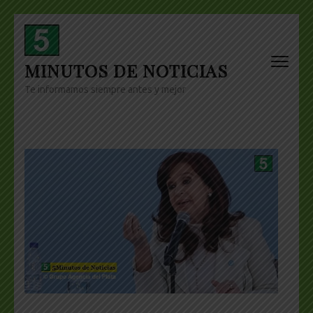
Skip
to
content
MINUTOS DE NOTICIAS
(Press
Enter)
Te informamos siempre antes y mejor