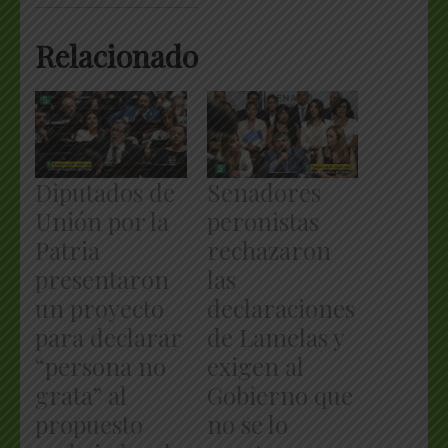
Relacionado
Diputados de
Senadores
Unión por la
peronistas
Patria
rechazaron
presentaron
las
un proyecto
declaraciones
para declarar
de Lamelas y
“persona no
exigen al
grata” al
Gobierno que
propuesto
no se lo