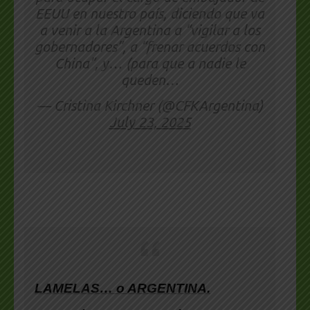
EEUU en nuestro país, diciendo que va
a venir a la Argentina a “vigilar a los
gobernadores”, a “frenar acuerdos con
China”, y… (para que a nadie le
queden…
— Cristina Kirchner (@CFKArgentina)
July 23, 2025
LAMELAS… o ARGENTINA.