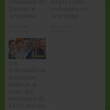
embajador de
acepte como
Trump en
embajador en
Argentina
Argentina
julio 23, 2025
julio 23, 2025
En "El Mundo"
En "El Mundo"
Los
gobernadores
peronistas
salieron al
cruce del
embajador de
EEUU por sus