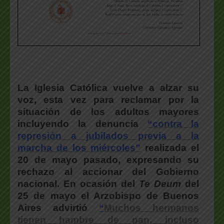
La Iglesia Católica vuelve a alzar su
voz
, esta vez para reclamar por la
situación de los adultos mayores
incluyendo la denuncia
“
contra la
represión a jubilados previa a la
marcha de los miércoles”
realizada el
20 de mayo pasado, expresando su
rechazo al accionar del Gobierno
nacional. En ocasión del
Te Deum
del
25 de mayo el Arzobispo de Buenos
Aires advirtió
“
Muchos hermanos
tienen hambre de pan, incluso