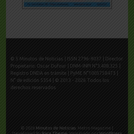
© 5 Minutos de Noticias | ISSN 2796-9037 | Director
Propietario: Oscar Dufour | DNM-INPI N°3.408.325 |
Registro DNDA en trámite | PyME N°1005758473 |
N° de edición 5354 | © 2013 - 2026 Todos los
derechos reservados
© 2026
Minutos de Noticias
. Metro Magazine |
Developed By
Rara Theme
. Impulsado por
WordPress