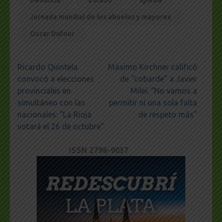
Jornada mundial de los abuelos y mayores
Oscar Dufour
Navegación
Ricardo Quintela
Máximo Kirchner calificó
de
convocó a elecciones
de “cobarde” a Javier
entradas
provinciales en
Milei: “No vamos a
simultáneo con las
permitir ni una sola falta
nacionales: “La Rioja
de respeto más”
votará el 26 de octubre”
ISSN 2796-9037