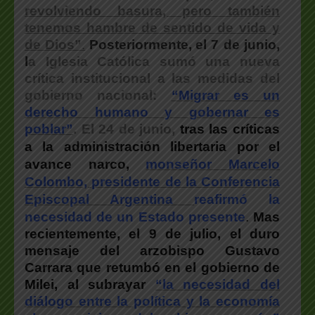
revolviendo basura, pero también
tenemos hambre de sentido de vida y
de Dios”
.
Posteriormente,
el 7 de junio,
l
a Iglesia Católica sumó una nueva
crítica institucional a las medidas del
gobierno nacional:
“Migrar es un
derecho humano y gobernar es
poblar”
. El 24 de junio,
t
ras las críticas
a la administración libertaria por el
avance narco,
monseñor Marcelo
Colombo, presidente de la Conferencia
Episcopal Argentina
reafirmó la
necesidad de un Estado presente
.
Mas
recientemente, el 9 de julio, e
l duro
mensaje del arzobispo Gustavo
Carrara que retumbó en el gobierno de
Milei, al
subrayar
“la necesidad del
diálogo entre la política y la
economía