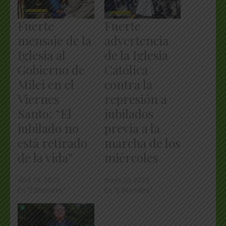
Fuerte
Fuerte
mensaje de la
advertencia
Iglesia al
de la Iglesia
Gobierno de
Católica
Milei en el
contra la
Viernes
represión a
Santo: “El
jubilados
jubilado no
previa a la
está retirado
marcha de los
de la vida”
miércoles
abril 18, 2025
mayo 20, 2025
En "Editoriales"
En "Editoriales"