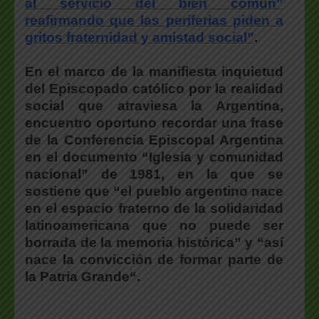
al servicio del bien común”
reafirmando que las periferias piden a
gritos fraternidad y amistad social”
.
En el marco de la manifiesta inquietud
del Episcopado católico por la realidad
social que atraviesa la Argentina
,
encuentro oportuno recordar una frase
de la Conferencia Episcopal Argentina
en el documento
“Iglesia y comunidad
nacional” de 1981
, en la que se
sostiene que
“el pueblo argentino nace
en el espacio fraterno de la solidaridad
latinoamericana que no puede ser
borrada de la memoria histórica” y “así
nace la convicción de formar parte de
la Patria Grande
“.