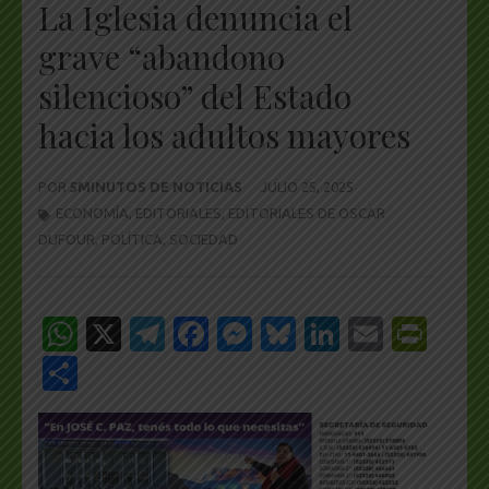
La Iglesia denuncia el
grave “abandono
silencioso” del Estado
hacia los adultos mayores
POR
5MINUTOS DE NOTICIAS
JULIO 25, 2025
ECONOMÍA
,
EDITORIALES
,
EDITORIALES DE OSCAR
DUFOUR
,
POLÍTICA
,
SOCIEDAD
WhatsApp
X
Telegram
Facebook
Messenger
Bluesky
LinkedIn
Email
Pri
Share