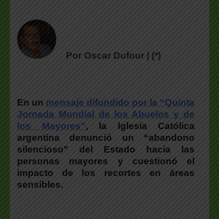
Por Oscar Dufour | (*)
En un
mensaje difundido por la
“Quinta
Jornada Mundial de los Abuelos y de
los Mayores”
, la
Iglesia Católica
argentina denunció un “abandono
silencioso” del Estado hacia las
personas mayores
y cuestionó el
impacto de los recortes en áreas
sensibles.