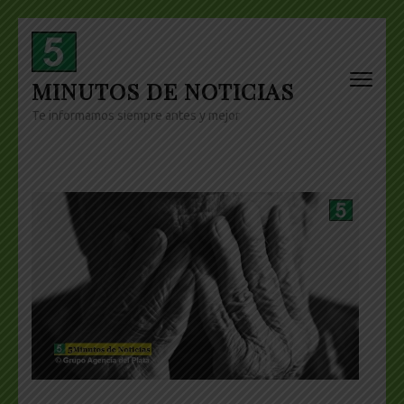
Skip
to
content
MINUTOS DE NOTICIAS
(Press
Enter)
Te informamos siempre antes y mejor