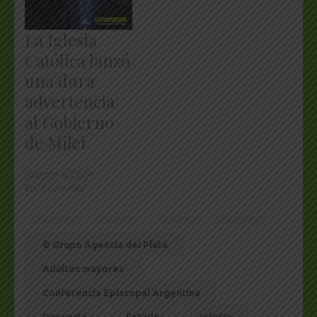
La Iglesia
Católica lanzó
una dura
advertencia
al Gobierno
de Milei
febrero 5, 2024
En "Economía"
© Grupo Agencia del Plata
Adultos mayores
Conferencia Episcopal Argentina
Denuncia
Estado
Iglesia