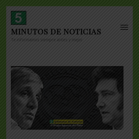
Skip
to
content
MINUTOS DE NOTICIAS
(Press
Enter)
Te informamos siempre antes y mejor