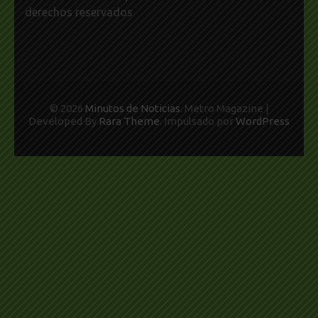
derechos reservados
© 2026
Minutos de Noticias
. Metro Magazine |
Developed By
Rara Theme
. Impulsado por
WordPress