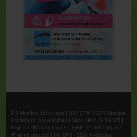
© 5 Minutos de Noticias | ISSN 2796-9037 | Director
Propietario: Oscar Dufour | DNM-INPI N°3.408.325 |
Registro DNDA en trámite | PyME N°1005758473 |
N° de edición 5355 | © 2013 - 2026 Todos los