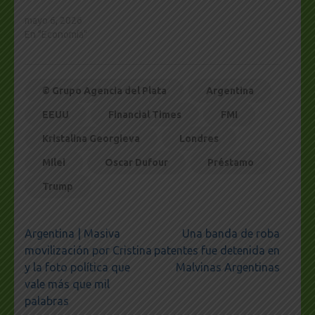
mayo 6, 2026
En "Economía"
© Grupo Agencia del Plata
Argentina
EEUU
Financial Times
FMI
Kristalina Georgieva
Londres
Milei
Oscar Dufour
Préstamo
Trump
Navegación
Argentina | Masiva
Una banda de roba
de
movilización por Cristina
patentes fue detenida en
entradas
y la foto política que
Malvinas Argentinas
vale más que mil
palabras