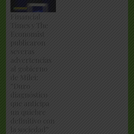
Financial
Times y The
Economist
publicaron
severas
advertencias
al gobierno
de Milei:
“Duro
diagnóstico
que anticipa
un quiebre
definitivo con
la sociedad”