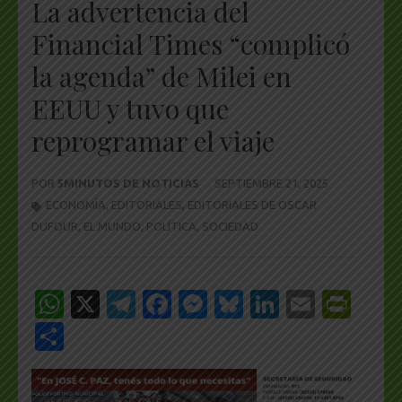
La advertencia del
Financial Times “complicó
la agenda” de Milei en
EEUU y tuvo que
reprogramar el viaje
POR
5MINUTOS DE NOTICIAS
SEPTIEMBRE 21, 2025
ECONOMÍA
,
EDITORIALES
,
EDITORIALES DE OSCAR
DUFOUR
,
EL MUNDO
,
POLÍTICA
,
SOCIEDAD
WhatsApp
X
Telegram
Facebook
Messenger
Bluesky
LinkedIn
Email
Pri
Share