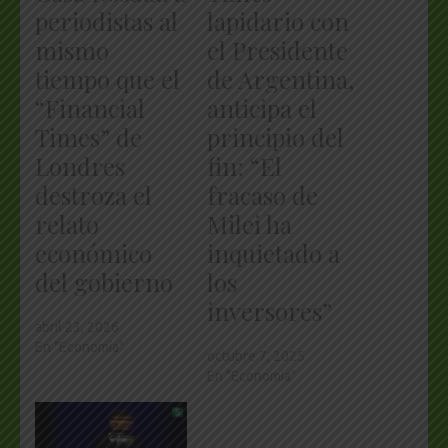
periodistas al
lapidario con
mismo
el Presidente
tiempo que el
de Argentina,
“Financial
anticipa el
Times” de
principio del
Londres
fin: “El
destroza el
fracaso de
relato
Milei ha
económico
inquietado a
del gobierno
los
inversores”
abril 23, 2026
En "Economía"
octubre 7, 2025
En "Economía"