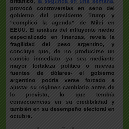
británico,
la segunda en una semana
,
provocó
controversias en seno del
gobierno del presidente Trump
y
“complicó la agenda” de Milei en
EEUU. El análisis del influyente medio
especializado en finanzas,
revela la
fragilidad del peso argentin
o, y
concluye que, de no producirse un
cambio inmediato -ya sea mediante
mayor fortaleza política o nuevas
fuentes de dólares-
el gobierno
argentino podría verse forzado a
ajustar su régimen cambiario antes de
lo previsto
, lo que tendría
consecuencias en su credibilidad y
también en su desempeño electoral en
octubre.